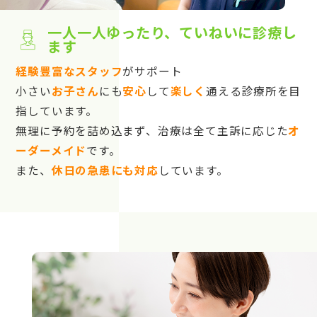
一人一人ゆったり、ていねいに診療し
ます
経験豊富なスタッフ
がサポート
小さい
お子さん
にも
安心
して
楽しく
通える診療所を目
指しています。
無理に予約を詰め込まず、治療は全て主訴に応じた
オ
ーダーメイド
です。
また、
休日の急患にも対応
しています。