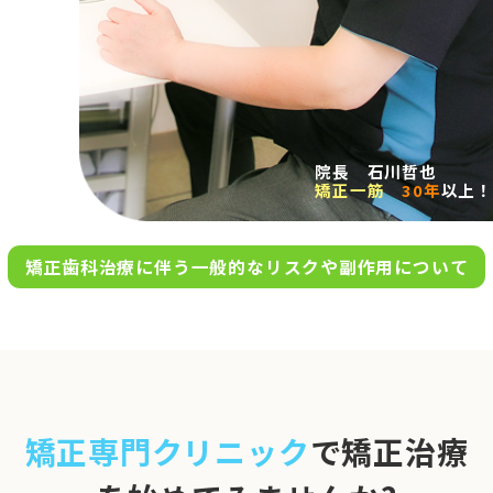
求人案内
アクセス
院長 石川哲也
矯正一筋
30年
以上！
お問い合わせ
矯正歯科治療に伴う一般的なリスクや副作用について
0120-695-578
完全
予約制
06-6955-7100
10:00～13:00／15:00～20:00
[診療時間]
休診日
月・木・日祝
※日曜は不定期で診療してい
矯正専門クリニック
で矯正治療
ます