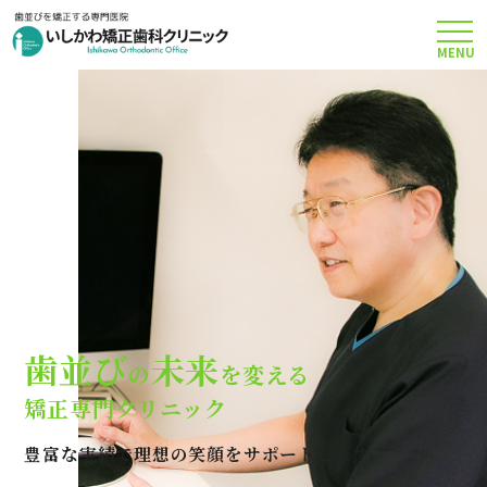
MENU
TOP
矯正治療について
当院のこだわり
費用について
歯並び
未来
の
を変える
クリニック案内
矯正専門クリニック
豊富な実績で理想の笑顔をサポートします
Q＆A