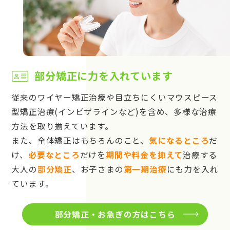
部分矯正に力を入れています
従来のワイヤー矯正治療や目立ちにくいマウスピース
型矯正治療(インビザラインなど)を含め、多様な治療
方法を取り揃えています。
また、全体矯正はもちろんのこと、
気になるところ
だ
け、
必要なところ
だけを
期間や料金を抑えて
治療する
大人の
部分矯正
、お子さまの
第一期治療
にも力を入れ
ています。
部分矯正・お急ぎの方はこちら