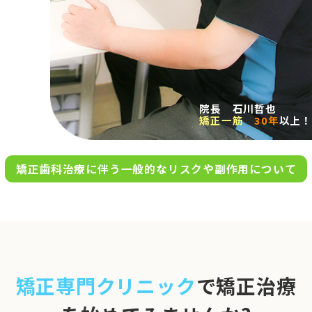
求人案内
アクセス
院長 石川哲也
矯正一筋
30年
以上！
お問い合わせ
矯正歯科治療に伴う一般的なリスクや副作用について
0120-695-578
完全
予約制
06-6955-7100
10:00～13:00／15:00～20:00
[診療時間]
休診日
月・木・日祝
※日曜は不定期で診療してい
矯正専門クリニック
で矯正治療
ます