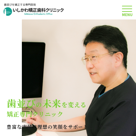
MENU
TOP
矯正治療について
当院のこだわり
費用について
歯並び
未来
の
を変える
クリニック案内
矯正専門クリニック
豊富な実績で理想の笑顔をサポートします
Q＆A