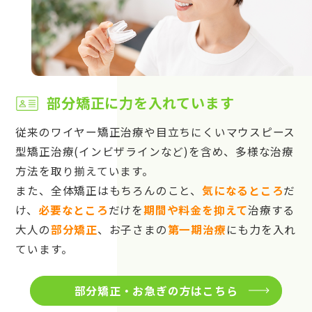
部分矯正に力を入れています
従来のワイヤー矯正治療や目立ちにくいマウスピース
型矯正治療(インビザラインなど)を含め、多様な治療
方法を取り揃えています。
また、全体矯正はもちろんのこと、
気になるところ
だ
け、
必要なところ
だけを
期間や料金を抑えて
治療する
大人の
部分矯正
、お子さまの
第一期治療
にも力を入れ
ています。
部分矯正・お急ぎの方はこちら