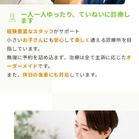
一人一人ゆったり、ていねいに診療し
ます
経験豊富なスタッフ
がサポート
小さい
お子さん
にも
安心
して
楽しく
通える診療所を目
指しています。
無理に予約を詰め込まず、治療は全て主訴に応じた
オ
ーダーメイド
です。
また、
休日の急患にも対応
しています。