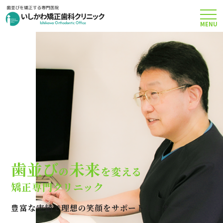
MENU
TOP
矯正治療について
当院のこだわり
費用について
歯並び
未来
の
を変える
クリニック案内
矯正専門クリニック
豊富な実績で理想の笑顔をサポートします
Q＆A