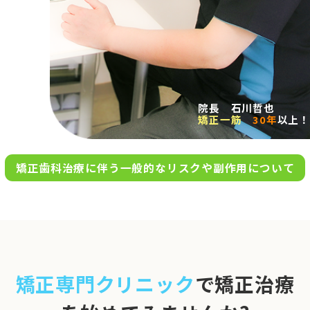
求人案内
アクセス
院長 石川哲也
矯正一筋
30年
以上！
お問い合わせ
矯正歯科治療に伴う一般的なリスクや副作用について
0120-695-578
完全
予約制
06-6955-7100
10:00～13:00／15:00～20:00
[診療時間]
休診日
月・木・日祝
※日曜は不定期で診療してい
矯正専門クリニック
で矯正治療
ます