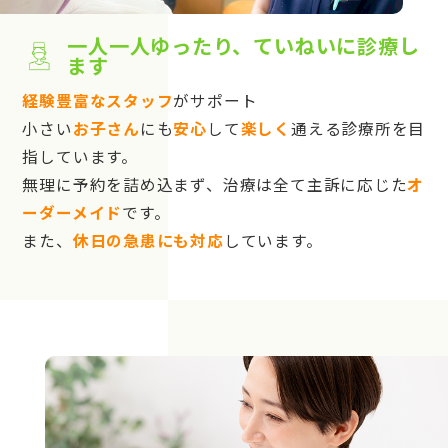
一人一人ゆったり、ていねいに診療し
ます
経験豊富なスタッフ
がサポート
小さい
お子さん
にも
安心
して
楽しく
通える診療所を目
指しています。
無理に予約を詰め込まず、治療は全て主訴に応じた
オ
ーダーメイド
です。
また、
休日の急患にも対応
しています。