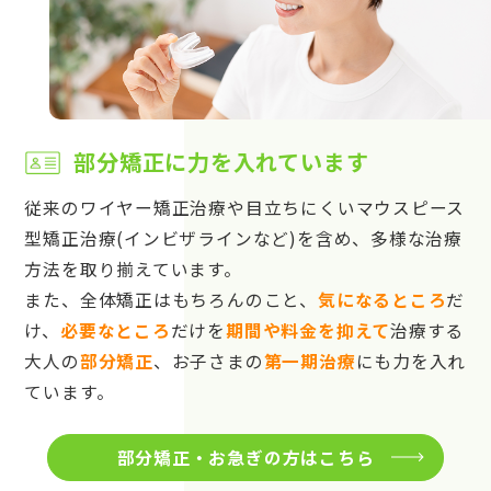
部分矯正に力を入れています
従来のワイヤー矯正治療や目立ちにくいマウスピース
型矯正治療(インビザラインなど)を含め、多様な治療
方法を取り揃えています。
また、全体矯正はもちろんのこと、
気になるところ
だ
け、
必要なところ
だけを
期間や料金を抑えて
治療する
大人の
部分矯正
、お子さまの
第一期治療
にも力を入れ
ています。
部分矯正・お急ぎの方はこちら