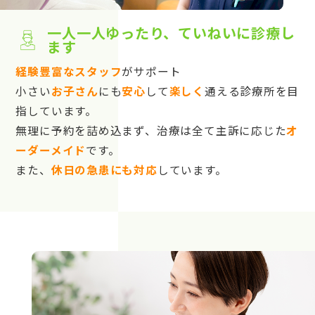
一人一人ゆったり、ていねいに診療し
ます
経験豊富なスタッフ
がサポート
小さい
お子さん
にも
安心
して
楽しく
通える診療所を目
指しています。
無理に予約を詰め込まず、治療は全て主訴に応じた
オ
ーダーメイド
です。
また、
休日の急患にも対応
しています。