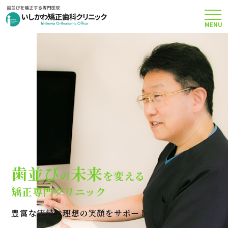
MENU
TOP
矯正治療について
当院のこだわり
費用について
歯並び
未来
の
を変える
クリニック案内
矯正専門クリニック
豊富な実績で理想の笑顔をサポートします
Q＆A