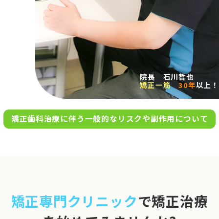
求人案内
アクセス
院長 石川哲也
矯正一筋
30年
以上！
お問い合わせ
矯正歯科治療に伴う一般的なリスクや副作用について
0120-695-578
完全
予約制
06-6955-7100
10:00～13:00／15:00～20:00
[診療時間]
休診日
月・木・日祝
※日曜は不定期で診療してい
矯正専門クリニック
で矯正治療
ます