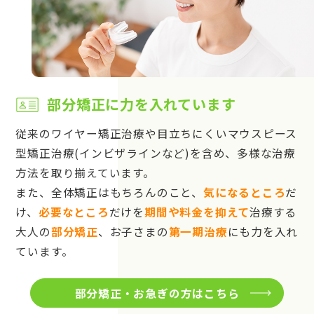
部分矯正に力を入れています
従来のワイヤー矯正治療や目立ちにくいマウスピース
型矯正治療(インビザラインなど)を含め、多様な治療
方法を取り揃えています。
また、全体矯正はもちろんのこと、
気になるところ
だ
け、
必要なところ
だけを
期間や料金を抑えて
治療する
大人の
部分矯正
、お子さまの
第一期治療
にも力を入れ
ています。
部分矯正・お急ぎの方はこちら