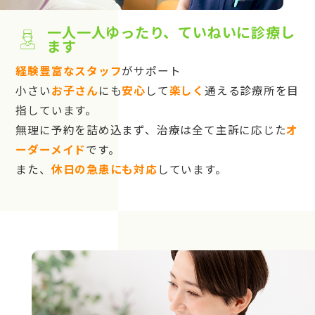
一人一人ゆったり、ていねいに診療し
ます
経験豊富なスタッフ
がサポート
小さい
お子さん
にも
安心
して
楽しく
通える診療所を目
指しています。
無理に予約を詰め込まず、治療は全て主訴に応じた
オ
ーダーメイド
です。
また、
休日の急患にも対応
しています。