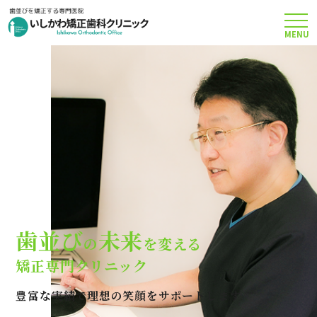
MENU
TOP
矯正治療について
当院のこだわり
費用について
歯並び
未来
の
を変える
クリニック案内
矯正専門クリニック
豊富な実績で理想の笑顔をサポートします
Q＆A