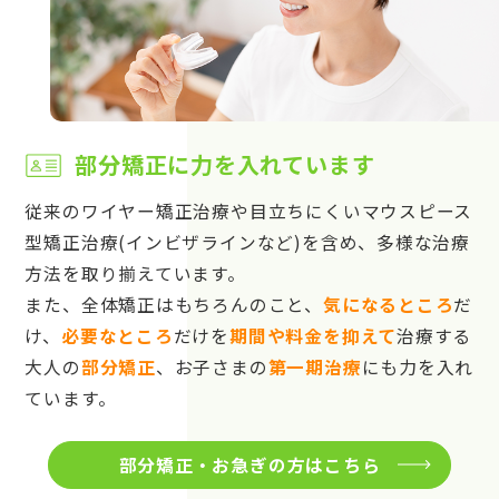
部分矯正に力を入れています
従来のワイヤー矯正治療や目立ちにくいマウスピース
型矯正治療(インビザラインなど)を含め、多様な治療
方法を取り揃えています。
また、全体矯正はもちろんのこと、
気になるところ
だ
け、
必要なところ
だけを
期間や料金を抑えて
治療する
大人の
部分矯正
、お子さまの
第一期治療
にも力を入れ
ています。
部分矯正・お急ぎの方はこちら