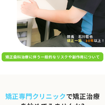
求人案内
アクセス
院長 石川哲也
矯正一筋
30年
以上！
お問い合わせ
矯正歯科治療に伴う一般的なリスクや副作用について
0120-695-578
完全
予約制
06-6955-7100
10:00～13:00／15:00～20:00
[診療時間]
休診日
月・木・日祝
※日曜は不定期で診療してい
矯正専門クリニック
で矯正治療
ます