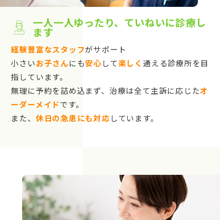
一人一人ゆったり、ていねいに診療し
ます
経験豊富なスタッフ
がサポート
小さい
お子さん
にも
安心
して
楽しく
通える診療所を目
指しています。
無理に予約を詰め込まず、治療は全て主訴に応じた
オ
ーダーメイド
です。
また、
休日の急患にも対応
しています。