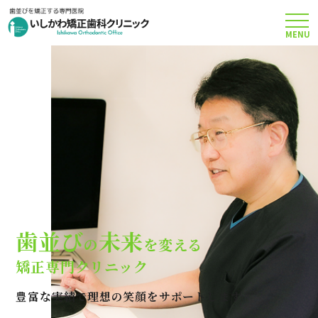
MENU
TOP
矯正治療について
当院のこだわり
費用について
歯並び
未来
の
を変える
クリニック案内
矯正専門クリニック
豊富な実績で理想の笑顔をサポートします
Q＆A