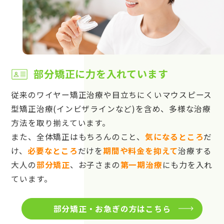
部分矯正に力を入れています
従来のワイヤー矯正治療や目立ちにくいマウスピース
型矯正治療(インビザラインなど)を含め、多様な治療
方法を取り揃えています。
また、全体矯正はもちろんのこと、
気になるところ
だ
け、
必要なところ
だけを
期間や料金を抑えて
治療する
大人の
部分矯正
、お子さまの
第一期治療
にも力を入れ
ています。
部分矯正・お急ぎの方はこちら