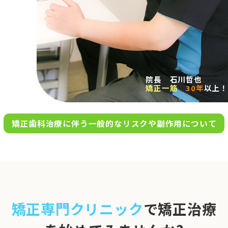
求人案内
アクセス
院長 石川哲也
矯正一筋
30年
以上！
お問い合わせ
矯正歯科治療に伴う一般的なリスクや副作用について
0120-695-578
完全
予約制
06-6955-7100
10:00～13:00／15:00～20:00
[診療時間]
休診日
月・木・日祝
※日曜は不定期で診療してい
矯正専門クリニック
で矯正治療
ます