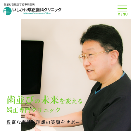
MENU
TOP
矯正治療について
当院のこだわり
費用について
歯並び
未来
の
を変える
クリニック案内
矯正専門クリニック
豊富な実績で理想の笑顔をサポートします
Q＆A