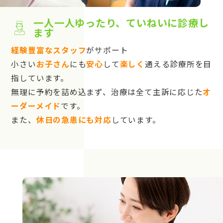
一人一人ゆったり、ていねいに診療し
ます
経験豊富なスタッフ
がサポート
小さい
お子さん
にも
安心
して
楽しく
通える診療所を目
指しています。
無理に予約を詰め込まず、治療は全て主訴に応じた
オ
ーダーメイド
です。
また、
休日の急患にも対応
しています。