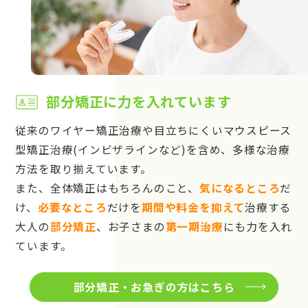
部分矯正に力を入れています
従来のワイヤー矯正治療や目立ちにくいマウスピース
型矯正治療(インビザラインなど)を含め、多様な治療
方法を取り揃えています。
また、全体矯正はもちろんのこと、
気になるところ
だ
け、
必要なところ
だけを
期間や料金を抑えて
治療する
大人の
部分矯正
、お子さまの
第一期治療
にも力を入れ
ています。
部分矯正・お急ぎの方はこちら