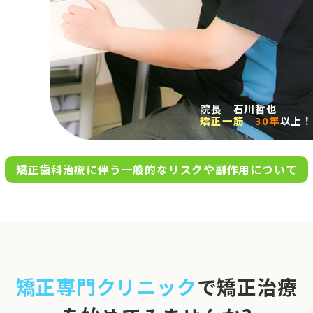
求人案内
アクセス
院長 石川哲也
矯正一筋
30年
以上！
お問い合わせ
矯正歯科治療に伴う一般的なリスクや副作用について
0120-695-578
完全
予約制
06-6955-7100
10:00～13:00／15:00～20:00
[診療時間]
休診日
月・木・日祝
※日曜は不定期で診療してい
矯正専門クリニック
で矯正治療
ます