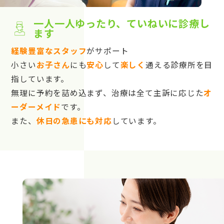
一人一人ゆったり、ていねいに診療し
ます
経験豊富なスタッフ
がサポート
小さい
お子さん
にも
安心
して
楽しく
通える診療所を目
指しています。
無理に予約を詰め込まず、治療は全て主訴に応じた
オ
ーダーメイド
です。
また、
休日の急患にも対応
しています。