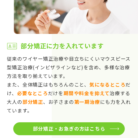
部分矯正に力を入れています
従来のワイヤー矯正治療や目立ちにくいマウスピース
型矯正治療(インビザラインなど)を含め、多様な治療
方法を取り揃えています。
また、全体矯正はもちろんのこと、
気になるところ
だ
け、
必要なところ
だけを
期間や料金を抑えて
治療する
大人の
部分矯正
、お子さまの
第一期治療
にも力を入れ
ています。
部分矯正・お急ぎの方はこちら