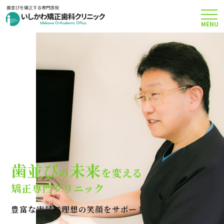
MENU
TOP
矯正治療について
当院のこだわり
費用について
歯並び
未来
の
を変える
クリニック案内
矯正専門クリニック
豊富な実績で理想の笑顔をサポートします
Q＆A