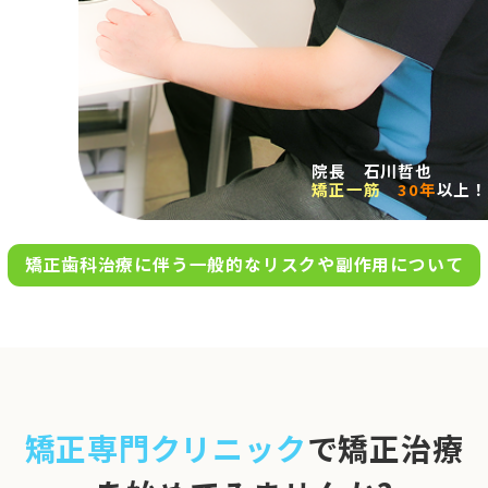
求人案内
アクセス
院長 石川哲也
矯正一筋
30年
以上！
お問い合わせ
矯正歯科治療に伴う一般的なリスクや副作用について
0120-695-578
完全
予約制
06-6955-7100
10:00～13:00／15:00～20:00
[診療時間]
休診日
月・木・日祝
※日曜は不定期で診療してい
矯正専門クリニック
で矯正治療
ます