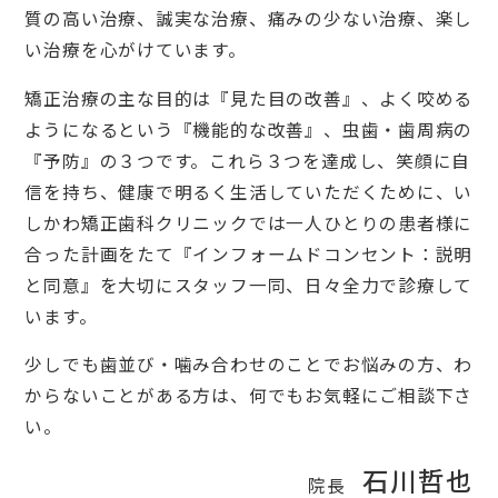
質の高い治療、誠実な治療、痛みの少ない治療、楽し
い治療を心がけています。
矯正治療の主な目的は『見た目の改善』、よく咬める
ようになるという『機能的な改善』、虫歯・歯周病の
『予防』の３つです。これら３つを達成し、笑顔に自
信を持ち、健康で明るく生活していただくために、い
しかわ矯正歯科クリニックでは一人ひとりの患者様に
合った計画をたて『インフォームドコンセント：説明
と同意』を大切にスタッフ一同、日々全力で診療して
います。
少しでも歯並び・噛み合わせのことでお悩みの方、わ
からないことがある方は、何でもお気軽にご相談下さ
い。
石川哲也
院長