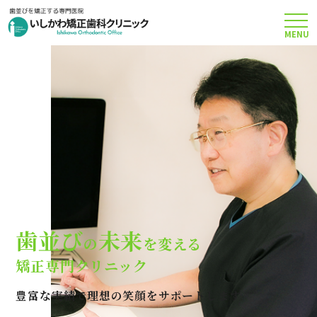
MENU
TOP
矯正治療について
当院のこだわり
費用について
歯並び
未来
の
を変える
クリニック案内
矯正専門クリニック
豊富な実績で理想の笑顔をサポートします
Q＆A