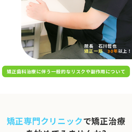
求人案内
アクセス
院長 石川哲也
矯正一筋
30年
以上！
お問い合わせ
矯正歯科治療に伴う一般的なリスクや副作用について
0120-695-578
完全
予約制
06-6955-7100
10:00～13:00／15:00～20:00
[診療時間]
休診日
月・木・日祝
※日曜は不定期で診療してい
矯正専門クリニック
で矯正治療
ます