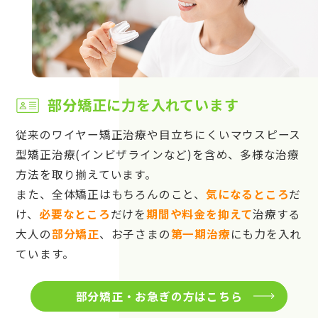
部分矯正に力を入れています
従来のワイヤー矯正治療や目立ちにくいマウスピース
型矯正治療(インビザラインなど)を含め、多様な治療
方法を取り揃えています。
また、全体矯正はもちろんのこと、
気になるところ
だ
け、
必要なところ
だけを
期間や料金を抑えて
治療する
大人の
部分矯正
、お子さまの
第一期治療
にも力を入れ
ています。
部分矯正・お急ぎの方はこちら