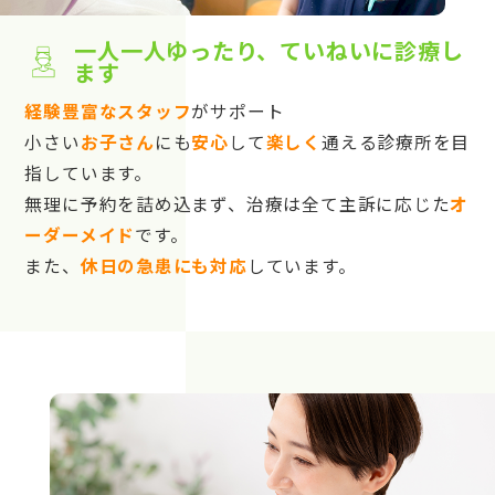
一人一人ゆったり、ていねいに診療し
ます
経験豊富なスタッフ
がサポート
小さい
お子さん
にも
安心
して
楽しく
通える診療所を目
指しています。
無理に予約を詰め込まず、治療は全て主訴に応じた
オ
ーダーメイド
です。
また、
休日の急患にも対応
しています。