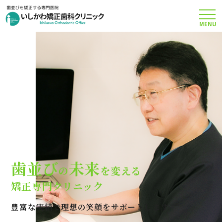
MENU
TOP
矯正治療について
当院のこだわり
費用について
歯並び
未来
の
を変える
クリニック案内
矯正専門クリニック
豊富な実績で理想の笑顔をサポートします
Q＆A