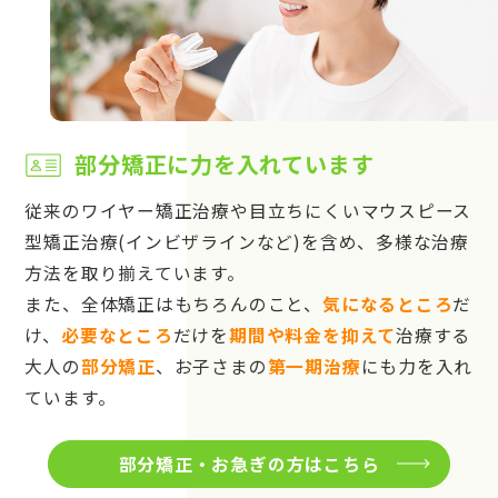
部分矯正に力を入れています
従来のワイヤー矯正治療や目立ちにくいマウスピース
型矯正治療(インビザラインなど)を含め、多様な治療
方法を取り揃えています。
また、全体矯正はもちろんのこと、
気になるところ
だ
け、
必要なところ
だけを
期間や料金を抑えて
治療する
大人の
部分矯正
、お子さまの
第一期治療
にも力を入れ
ています。
部分矯正・お急ぎの方はこちら