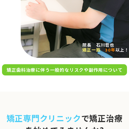
求人案内
アクセス
院長 石川哲也
矯正一筋
30年
以上！
お問い合わせ
矯正歯科治療に伴う一般的なリスクや副作用について
0120-695-578
完全
予約制
06-6955-7100
10:00～13:00／15:00～20:00
[診療時間]
休診日
月・木・日祝
※日曜は不定期で診療してい
矯正専門クリニック
で矯正治療
ます