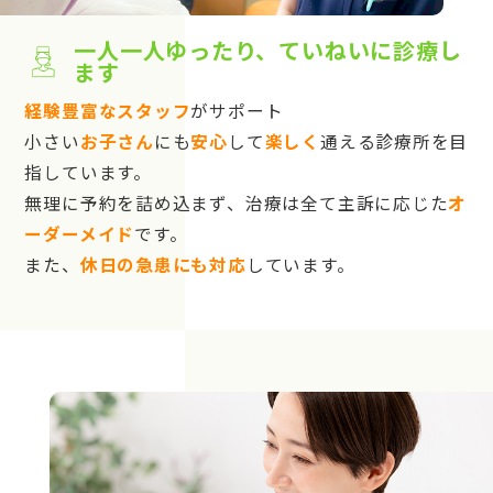
一人一人ゆったり、ていねいに診療し
ます
経験豊富なスタッフ
がサポート
小さい
お子さん
にも
安心
して
楽しく
通える診療所を目
指しています。
無理に予約を詰め込まず、治療は全て主訴に応じた
オ
ーダーメイド
です。
また、
休日の急患にも対応
しています。