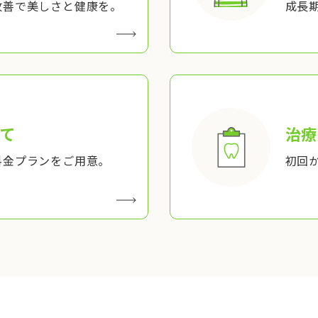
改善で美しさと健康を。
成長
て
治療
料金プランをご用意。
初回