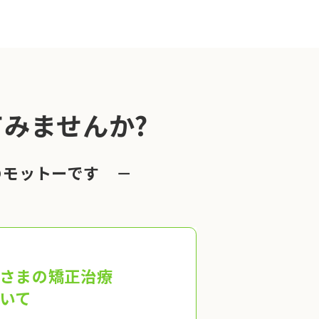
みませんか?
のモットーです －
さまの矯正治療
いて