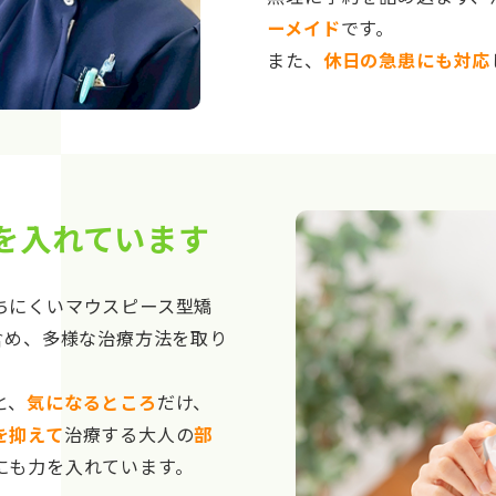
ーメイド
です。
また、
休日の急患にも対応
を入れています
ちにくいマウスピース型矯
含め、多様な治療方法を取り
と、
気になるところ
だけ、
を抑えて
治療する大人の
部
にも力を入れています。