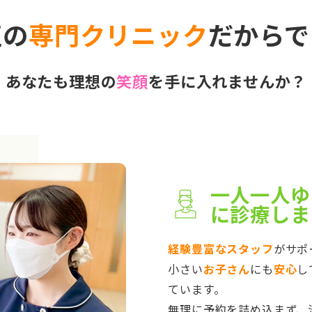
正の
専門クリニック
だからで
あなたも理想の
笑顔
を手に入れませんか？
一人一人ゆ
に診療しま
経験豊富なスタッフ
がサポ
小さい
お子さん
にも
安心
し
ています。
無理に予約を詰め込まず、