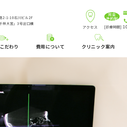
完全
2-1-10石川ビル2F
予約制
千林大宮」3号出口横
10
アクセス
[診療時間]
こだわり
費用について
クリニック案内