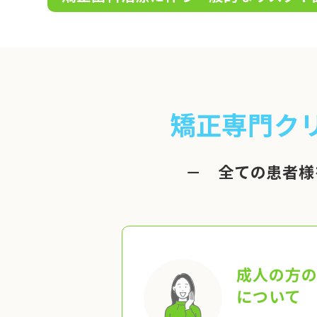
矯正専門ク
－ 全ての患者様
成人の方
について