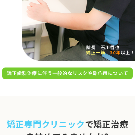
求人案内
アクセス
院長 石川哲也
矯正一筋
30年
以上！
お問い合わせ
矯正歯科治療に伴う一般的なリスクや副作用について
0120-695-578
完全
予約制
06-6955-7100
10:00～13:00／15:00～20:00
[診療時間]
休診日
月・木・日祝
※日曜は不定期で診療してい
矯正専門クリニック
で矯正治療
ます