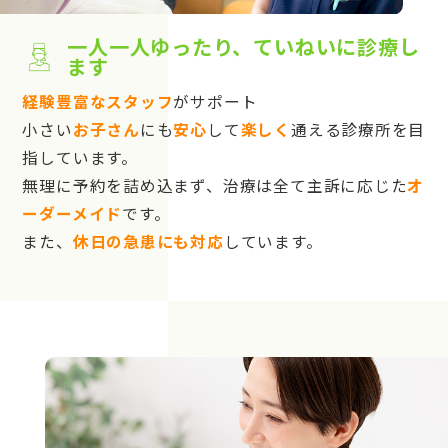
一人一人ゆったり、ていねいに診療し
ます
経験豊富なスタッフ
がサポート
小さい
お子さん
にも
安心
して
楽しく
通える診療所を目
指しています。
無理に予約を詰め込まず、治療は全て主訴に応じた
オ
ーダーメイド
です。
また、
休日の急患にも対応
しています。