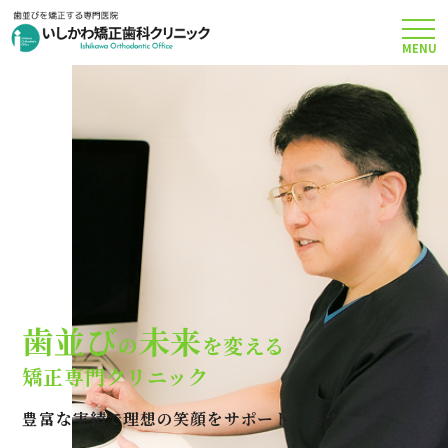
MENU
TOP
矯正治療について
当院のこだわり
費用について
歯並び
未来
の
を変える
クリニック案内
矯正専門クリニック
豊富な実績で理想の笑顔をサポートします
Q＆A