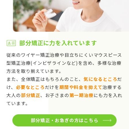
部分矯正に力を入れています
従来のワイヤー矯正治療や目立ちにくいマウスピース
型矯正治療(インビザラインなど)を含め、多様な治療
方法を取り揃えています。
また、全体矯正はもちろんのこと、
気になるところ
だ
け、
必要なところ
だけを
期間や料金を抑えて
治療する
大人の
部分矯正
、お子さまの
第一期治療
にも力を入れ
ています。
部分矯正・お急ぎの方はこちら