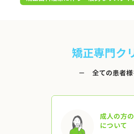
矯正専門ク
－ 全ての患者様
成人の方
について