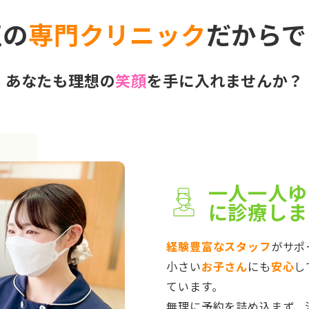
正の
専門クリニック
だからで
あなたも理想の
笑顔
を手に入れませんか？
一人一人ゆ
に診療しま
経験豊富なスタッフ
がサポ
小さい
お子さん
にも
安心
し
ています。
無理に予約を詰め込まず、