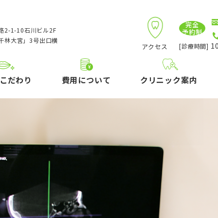
完全
2-1-10石川ビル2F
予約制
千林大宮」3号出口横
10
アクセス
[診療時間]
こだわり
費用について
クリニック案内