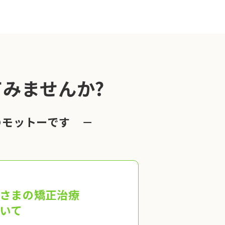
みませんか?
のモットーです －
さまの矯正治療
いて