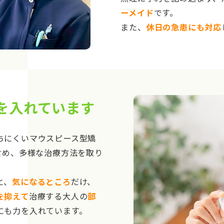
ーメイド
です。
また、
休日の急患にも対応
を入れています
ちにくいマウスピース型矯
含め、多様な治療方法を取り
と、
気になるところ
だけ、
を抑えて
治療する大人の
部
にも力を入れています。