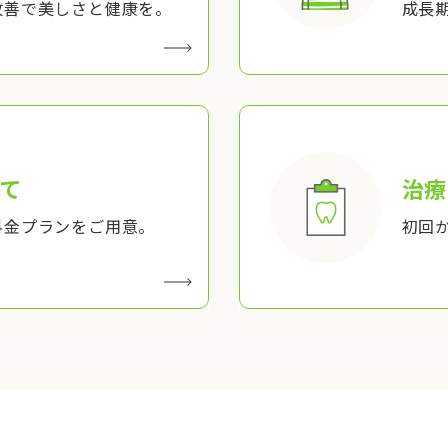
改善で美しさと健康を。
成長
て
治療
料金プランをご用意。
初回