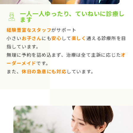
一人一人ゆったり、ていねいに診療し
ます
経験豊富なスタッフ
がサポート
小さい
お子さん
にも
安心
して
楽しく
通える診療所を目
指しています。
無理に予約を詰め込まず、治療は全て主訴に応じた
オ
ーダーメイド
です。
また、
休日の急患にも対応
しています。