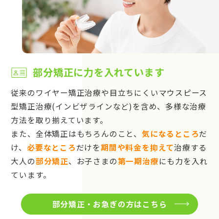
部分矯正に力を入れています
従来のワイヤー矯正治療や目立ちにくいマウスピース
型矯正治療(インビザラインなど)を含め、多様な治療
方法を取り揃えています。
また、全体矯正はもちろんのこと、
気になるところ
だ
け、
必要なところ
だけを
期間や料金を抑えて
治療する
大人の
部分矯正
、お子さまの
第一期治療
にも力を入れ
ています。
部分矯正・お急ぎの方はこちら