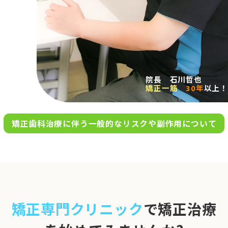
求人案内
アクセス
院長 石川哲也
矯正一筋
30年
以上！
お問い合わせ
矯正歯科治療に伴う一般的なリスクや副作用について
0120-695-578
完全
予約制
06-6955-7100
10:00～13:00／15:00～20:00
[診療時間]
休診日
月・木・日祝
※日曜は不定期で診療してい
矯正専門クリニック
で矯正治療
ます