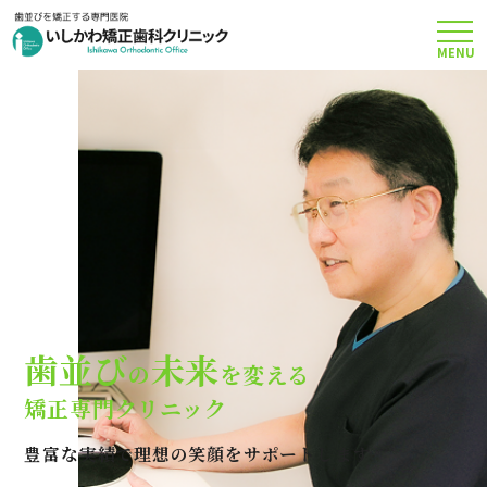
MENU
TOP
矯正治療について
当院のこだわり
費用について
歯並び
未来
の
を変える
クリニック案内
矯正専門クリニック
豊富な実績で理想の笑顔をサポートします
Q＆A