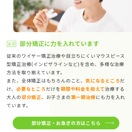
部分矯正に力を入れています
従来のワイヤー矯正治療や目立ちにくいマウスピース
型矯正治療(インビザラインなど)を含め、多様な治療
方法を取り揃えています。
また、全体矯正はもちろんのこと、
気になるところ
だ
け、
必要なところ
だけを
期間や料金を抑えて
治療する
大人の
部分矯正
、お子さまの
第一期治療
にも力を入れ
ています。
部分矯正・お急ぎの方はこちら