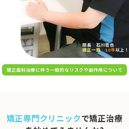
求人案内
アクセス
院長 石川哲也
矯正一筋
30年
以上！
お問い合わせ
矯正歯科治療に伴う一般的なリスクや副作用について
0120-695-578
完全
予約制
06-6955-7100
10:00～13:00／15:00～20:00
[診療時間]
休診日
月・木・日祝
※日曜は不定期で診療してい
矯正専門クリニック
で矯正治療
ます