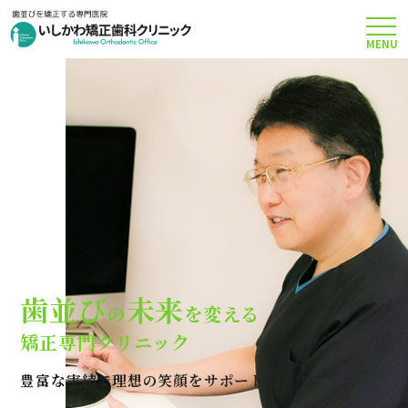
MENU
TOP
矯正治療について
当院のこだわり
費用について
歯並び
未来
の
を変える
クリニック案内
矯正専門クリニック
豊富な実績で理想の笑顔をサポートします
Q＆A