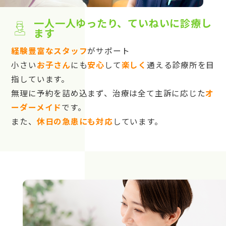
一人一人ゆったり、ていねいに診療し
ます
経験豊富なスタッフ
がサポート
小さい
お子さん
にも
安心
して
楽しく
通える診療所を目
指しています。
無理に予約を詰め込まず、治療は全て主訴に応じた
オ
ーダーメイド
です。
また、
休日の急患にも対応
しています。