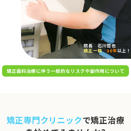
求人案内
アクセス
院長 石川哲也
矯正一筋
30年
以上！
お問い合わせ
矯正歯科治療に伴う一般的なリスクや副作用について
0120-695-578
完全
予約制
06-6955-7100
10:00～13:00／15:00～20:00
[診療時間]
休診日
月・木・日祝
※日曜は不定期で診療してい
矯正専門クリニック
で矯正治療
ます