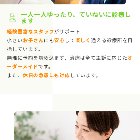
一人一人ゆったり、ていねいに診療し
ます
経験豊富なスタッフ
がサポート
小さい
お子さん
にも
安心
して
楽しく
通える診療所を目
指しています。
無理に予約を詰め込まず、治療は全て主訴に応じた
オ
ーダーメイド
です。
また、
休日の急患にも対応
しています。