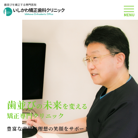
MENU
TOP
矯正治療について
当院のこだわり
費用について
歯並び
未来
の
を変える
クリニック案内
矯正専門クリニック
豊富な実績で理想の笑顔をサポートします
Q＆A