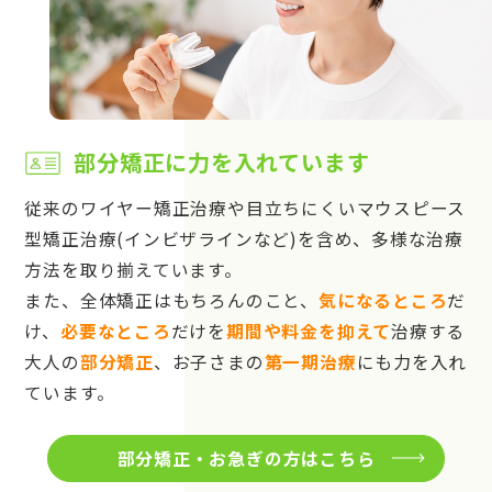
部分矯正に力を入れています
従来のワイヤー矯正治療や目立ちにくいマウスピース
型矯正治療(インビザラインなど)を含め、多様な治療
方法を取り揃えています。
また、全体矯正はもちろんのこと、
気になるところ
だ
け、
必要なところ
だけを
期間や料金を抑えて
治療する
大人の
部分矯正
、お子さまの
第一期治療
にも力を入れ
ています。
部分矯正・お急ぎの方はこちら