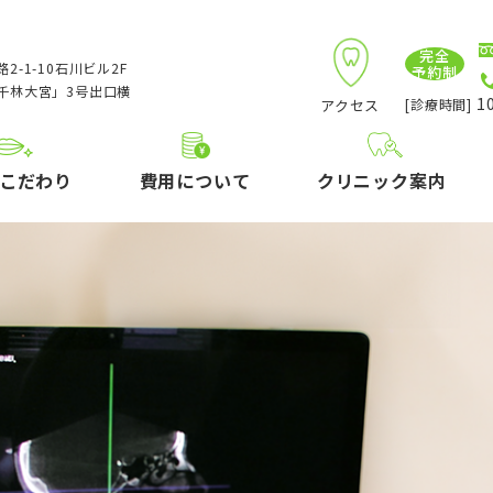
完全
2-1-10石川ビル2F
予約制
千林大宮」3号出口横
10
アクセス
[診療時間]
こだわり
費用について
クリニック案内