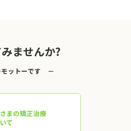
みませんか?
のモットーです －
さまの矯正治療
いて