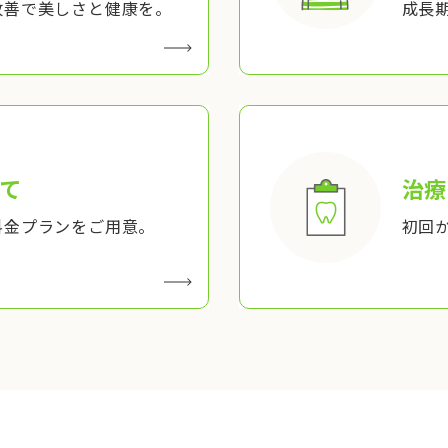
改善で美しさと健康を。
成長
て
治療
料金プランをご用意。
初回