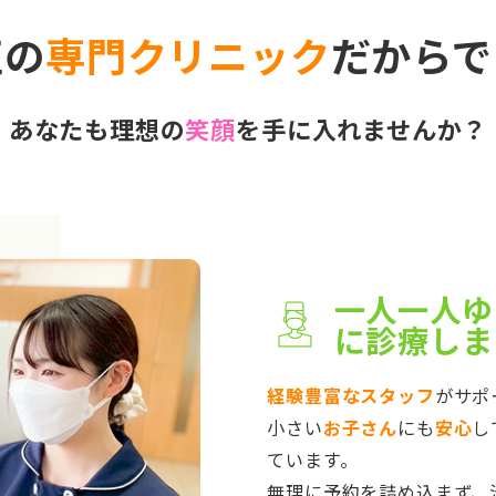
正の
専門クリニック
だからで
あなたも理想の
笑顔
を手に入れませんか？
一人一人ゆ
に診療しま
経験豊富なスタッフ
がサポ
小さい
お子さん
にも
安心
し
ています。
無理に予約を詰め込まず、