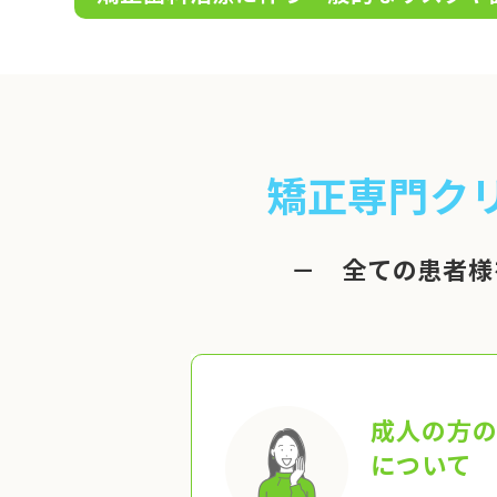
矯正専門ク
－ 全ての患者様
成人の方
について