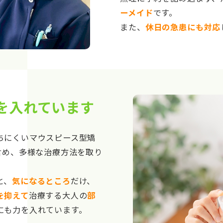
ーメイド
です。
また、
休日の急患にも対応
を入れています
ちにくいマウスピース型矯
含め、多様な治療方法を取り
と、
気になるところ
だけ、
を抑えて
治療する大人の
部
にも力を入れています。