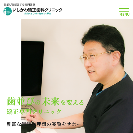
MENU
TOP
矯正治療について
当院のこだわり
費用について
歯並び
未来
の
を変える
クリニック案内
矯正専門クリニック
豊富な実績で理想の笑顔をサポートします
Q＆A