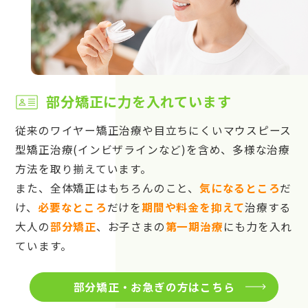
部分矯正に力を入れています
従来のワイヤー矯正治療や目立ちにくいマウスピース
型矯正治療(インビザラインなど)を含め、多様な治療
方法を取り揃えています。
また、全体矯正はもちろんのこと、
気になるところ
だ
け、
必要なところ
だけを
期間や料金を抑えて
治療する
大人の
部分矯正
、お子さまの
第一期治療
にも力を入れ
ています。
部分矯正・お急ぎの方はこちら