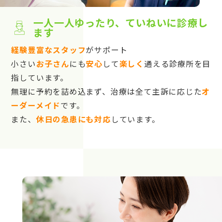
一人一人ゆったり、ていねいに診療し
ます
経験豊富なスタッフ
がサポート
小さい
お子さん
にも
安心
して
楽しく
通える診療所を目
指しています。
無理に予約を詰め込まず、治療は全て主訴に応じた
オ
ーダーメイド
です。
また、
休日の急患にも対応
しています。