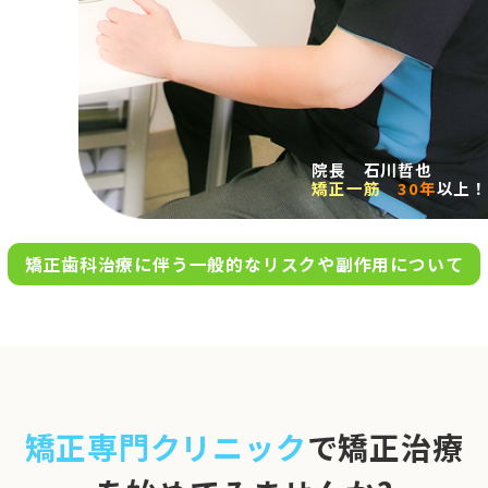
求人案内
アクセス
院長 石川哲也
矯正一筋
30年
以上！
お問い合わせ
矯正歯科治療に伴う一般的なリスクや副作用について
0120-695-578
完全
予約制
06-6955-7100
10:00～13:00／15:00～20:00
[診療時間]
休診日
月・木・日祝
※日曜は不定期で診療してい
矯正専門クリニック
で矯正治療
ます