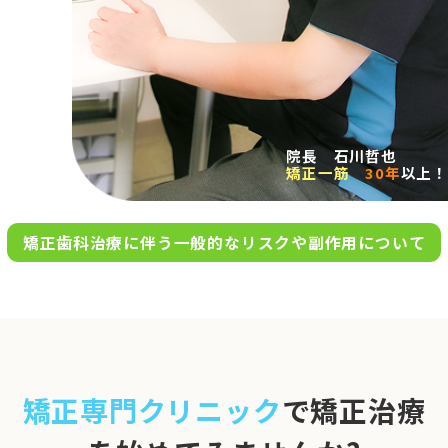
求人案内
アクセス
院長 石川哲也
矯正一筋
30年
以上！
お問い合わせ
矯正歯科治療に伴う一般的なリスクや副作用について
0120-695-578
完全
予約制
06-6955-7100
10:00～13:00／15:00～20:00
[診療時間]
休診日
月・木・日祝
※日曜は不定期で診療してい
矯正専門クリニック
で矯正治療
ます