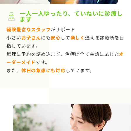
一人一人ゆったり、ていねいに診療し
ます
経験豊富なスタッフ
がサポート
小さい
お子さん
にも
安心
して
楽しく
通える診療所を目
指しています。
無理に予約を詰め込まず、治療は全て主訴に応じた
オ
ーダーメイド
です。
また、
休日の急患にも対応
しています。