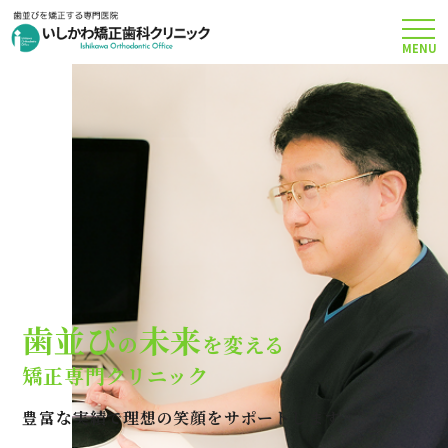
MENU
TOP
矯正治療について
当院のこだわり
費用について
歯並び
未来
の
を変える
クリニック案内
矯正専門クリニック
豊富な実績で理想の笑顔をサポートします
Q＆A