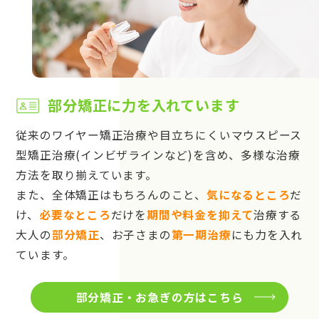
部分矯正に力を入れています
従来のワイヤー矯正治療や目立ちにくいマウスピース
型矯正治療(インビザラインなど)を含め、多様な治療
方法を取り揃えています。
また、全体矯正はもちろんのこと、
気になるところ
だ
け、
必要なところ
だけを
期間や料金を抑えて
治療する
大人の
部分矯正
、お子さまの
第一期治療
にも力を入れ
ています。
部分矯正・お急ぎの方はこちら