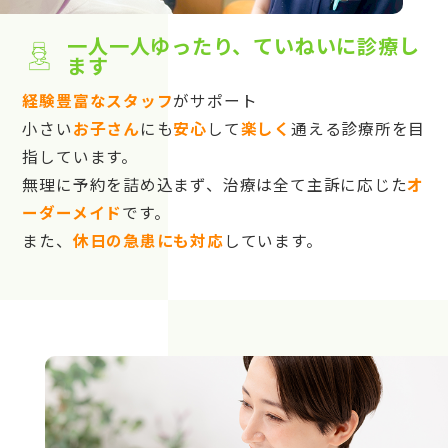
一人一人ゆったり、ていねいに診療し
ます
経験豊富なスタッフ
がサポート
小さい
お子さん
にも
安心
して
楽しく
通える診療所を目
指しています。
無理に予約を詰め込まず、治療は全て主訴に応じた
オ
ーダーメイド
です。
また、
休日の急患にも対応
しています。