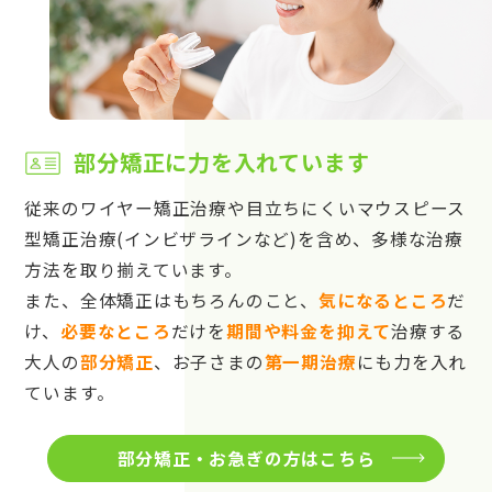
部分矯正に力を入れています
従来のワイヤー矯正治療や目立ちにくいマウスピース
型矯正治療(インビザラインなど)を含め、多様な治療
方法を取り揃えています。
また、全体矯正はもちろんのこと、
気になるところ
だ
け、
必要なところ
だけを
期間や料金を抑えて
治療する
大人の
部分矯正
、お子さまの
第一期治療
にも力を入れ
ています。
部分矯正・お急ぎの方はこちら