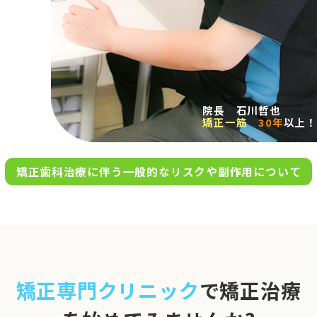
求人案内
アクセス
院長 石川哲也
矯正一筋
30年
以上！
お問い合わせ
矯正歯科治療に伴う一般的なリスクや副作用について
0120-695-578
完全
予約制
06-6955-7100
10:00～13:00／15:00～20:00
[診療時間]
休診日
月・木・日祝
※日曜は不定期で診療してい
矯正専門クリニック
で矯正治療
ます