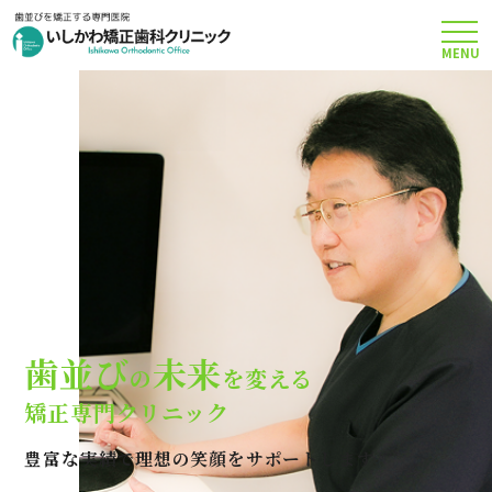
MENU
TOP
矯正治療について
当院のこだわり
費用について
歯並び
未来
の
を変える
クリニック案内
矯正専門クリニック
豊富な実績で理想の笑顔をサポートします
Q＆A