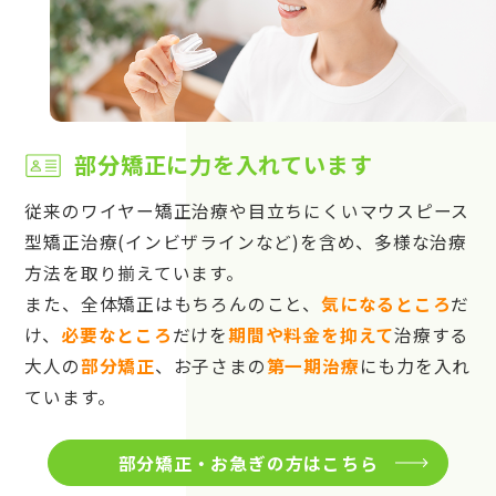
部分矯正に力を入れています
従来のワイヤー矯正治療や目立ちにくいマウスピース
型矯正治療(インビザラインなど)を含め、多様な治療
方法を取り揃えています。
また、全体矯正はもちろんのこと、
気になるところ
だ
け、
必要なところ
だけを
期間や料金を抑えて
治療する
大人の
部分矯正
、お子さまの
第一期治療
にも力を入れ
ています。
部分矯正・お急ぎの方はこちら