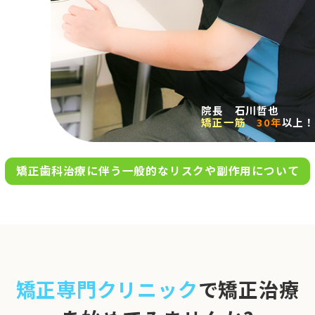
求人案内
アクセス
院長 石川哲也
矯正一筋
30年
以上！
お問い合わせ
矯正歯科治療に伴う一般的なリスクや副作用について
0120-695-578
完全
予約制
06-6955-7100
10:00～13:00／15:00～20:00
[診療時間]
休診日
月・木・日祝
※日曜は不定期で診療してい
矯正専門クリニック
で矯正治療
ます