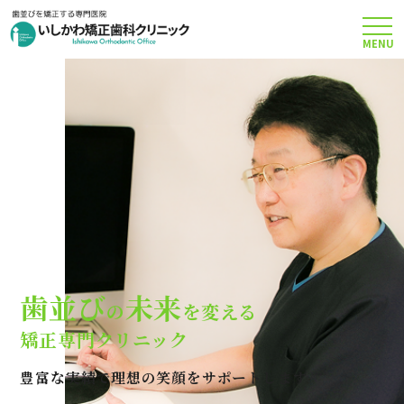
MENU
TOP
矯正治療について
当院のこだわり
費用について
歯並び
未来
の
を変える
クリニック案内
矯正専門クリニック
豊富な実績で理想の笑顔をサポートします
Q＆A