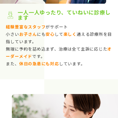
一人一人ゆったり、ていねいに診療し
ます
経験豊富なスタッフ
がサポート
小さい
お子さん
にも
安心
して
楽しく
通える診療所を目
指しています。
無理に予約を詰め込まず、治療は全て主訴に応じた
オ
ーダーメイド
です。
また、
休日の急患にも対応
しています。