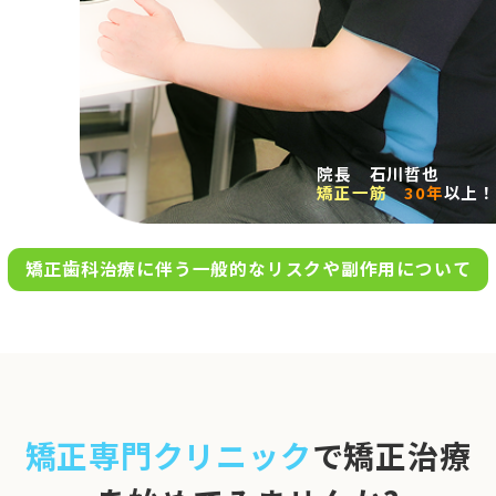
求人案内
アクセス
院長 石川哲也
矯正一筋
30年
以上！
お問い合わせ
矯正歯科治療に伴う一般的なリスクや副作用について
0120-695-578
完全
予約制
06-6955-7100
10:00～13:00／15:00～20:00
[診療時間]
休診日
月・木・日祝
※日曜は不定期で診療してい
矯正専門クリニック
で矯正治療
ます