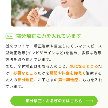
部分矯正に力を入れています
従来のワイヤー矯正治療や目立ちにくいマウスピース
型矯正治療(インビザラインなど)を含め、多様な治療
方法を取り揃えています。
また、全体矯正はもちろんのこと、
気になるところ
だ
け、
必要なところ
だけを
期間や料金を抑えて
治療する
大人の
部分矯正
、お子さまの
第一期治療
にも力を入れ
ています。
部分矯正・お急ぎの方はこちら