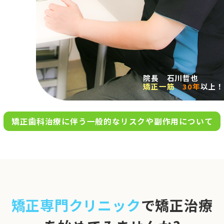
求人案内
アクセス
院長 石川哲也
矯正一筋
30年
以上！
お問い合わせ
矯正歯科治療に伴う一般的なリスクや副作用について
0120-695-578
完全
予約制
06-6955-7100
10:00～13:00／15:00～20:00
[診療時間]
休診日
月・木・日祝
※日曜は不定期で診療してい
矯正専門クリニック
で矯正治療
ます