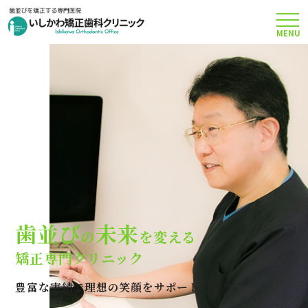
MENU
TOP
矯正治療について
当院のこだわり
費用について
歯並び
未来
の
を変える
クリニック案内
矯正専門クリニック
豊富な実績で理想の笑顔をサポートします
Q＆A