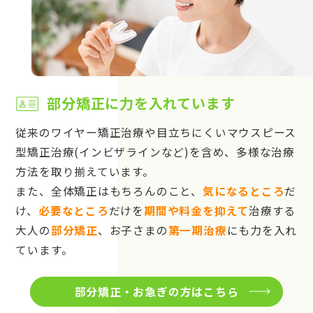
部分矯正に力を入れています
従来のワイヤー矯正治療や目立ちにくいマウスピース
型矯正治療(インビザラインなど)を含め、多様な治療
方法を取り揃えています。
また、全体矯正はもちろんのこと、
気になるところ
だ
け、
必要なところ
だけを
期間や料金を抑えて
治療する
大人の
部分矯正
、お子さまの
第一期治療
にも力を入れ
ています。
部分矯正・お急ぎの方はこちら