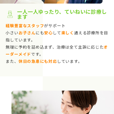
一人一人ゆったり、ていねいに診療し
ます
経験豊富なスタッフ
がサポート
小さい
お子さん
にも
安心
して
楽しく
通える診療所を目
指しています。
無理に予約を詰め込まず、治療は全て主訴に応じた
オ
ーダーメイド
です。
また、
休日の急患にも対応
しています。