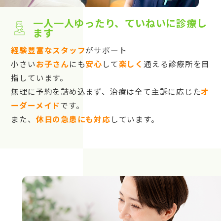
一人一人ゆったり、ていねいに診療し
ます
経験豊富なスタッフ
がサポート
小さい
お子さん
にも
安心
して
楽しく
通える診療所を目
指しています。
無理に予約を詰め込まず、治療は全て主訴に応じた
オ
ーダーメイド
です。
また、
休日の急患にも対応
しています。