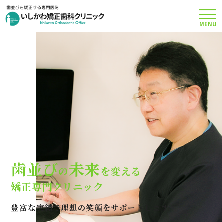
MENU
TOP
矯正治療について
当院のこだわり
費用について
歯並び
未来
の
を変える
クリニック案内
矯正専門クリニック
豊富な実績で理想の笑顔をサポートします
Q＆A