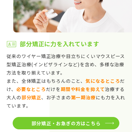
部分矯正に力を入れています
従来のワイヤー矯正治療や目立ちにくいマウスピース
型矯正治療(インビザラインなど)を含め、多様な治療
方法を取り揃えています。
また、全体矯正はもちろんのこと、
気になるところ
だ
け、
必要なところ
だけを
期間や料金を抑えて
治療する
大人の
部分矯正
、お子さまの
第一期治療
にも力を入れ
ています。
部分矯正・お急ぎの方はこちら