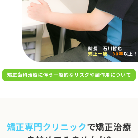
求人案内
アクセス
院長 石川哲也
矯正一筋
30年
以上！
お問い合わせ
矯正歯科治療に伴う一般的なリスクや副作用について
0120-695-578
完全
予約制
06-6955-7100
10:00～13:00／15:00～20:00
[診療時間]
休診日
月・木・日祝
※日曜は不定期で診療してい
矯正専門クリニック
で矯正治療
ます