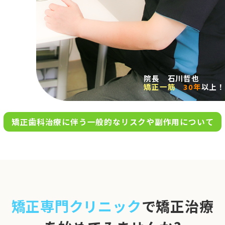
求人案内
アクセス
院長 石川哲也
矯正一筋
30年
以上！
お問い合わせ
矯正歯科治療に伴う一般的なリスクや副作用について
0120-695-578
完全
予約制
06-6955-7100
10:00～13:00／15:00～20:00
[診療時間]
休診日
月・木・日祝
※日曜は不定期で診療してい
矯正専門クリニック
で矯正治療
ます