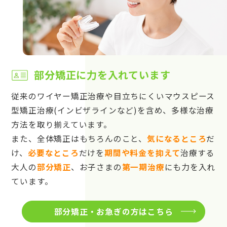
部分矯正に力を入れています
従来のワイヤー矯正治療や目立ちにくいマウスピース
型矯正治療(インビザラインなど)を含め、多様な治療
方法を取り揃えています。
また、全体矯正はもちろんのこと、
気になるところ
だ
け、
必要なところ
だけを
期間や料金を抑えて
治療する
大人の
部分矯正
、お子さまの
第一期治療
にも力を入れ
ています。
部分矯正・お急ぎの方はこちら