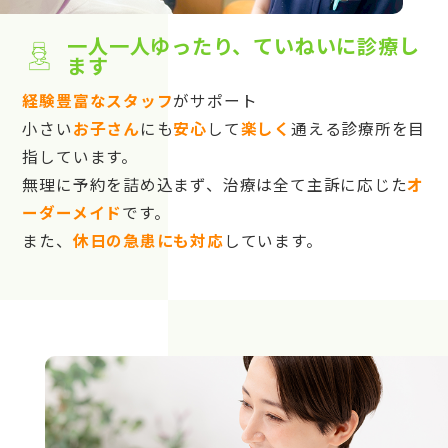
一人一人ゆったり、ていねいに診療し
ます
経験豊富なスタッフ
がサポート
小さい
お子さん
にも
安心
して
楽しく
通える診療所を目
指しています。
無理に予約を詰め込まず、治療は全て主訴に応じた
オ
ーダーメイド
です。
また、
休日の急患にも対応
しています。