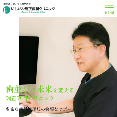
MENU
TOP
矯正治療について
当院のこだわり
費用について
歯並び
未来
の
を変える
クリニック案内
矯正専門クリニック
豊富な実績で理想の笑顔をサポートします
Q＆A