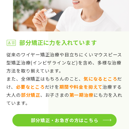
部分矯正に力を入れています
従来のワイヤー矯正治療や目立ちにくいマウスピース
型矯正治療(インビザラインなど)を含め、多様な治療
方法を取り揃えています。
また、全体矯正はもちろんのこと、
気になるところ
だ
け、
必要なところ
だけを
期間や料金を抑えて
治療する
大人の
部分矯正
、お子さまの
第一期治療
にも力を入れ
ています。
部分矯正・お急ぎの方はこちら