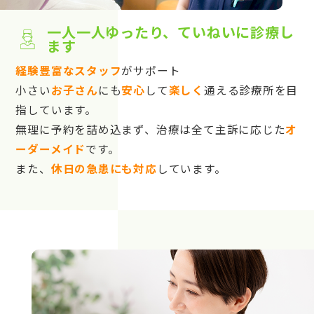
一人一人ゆったり、ていねいに診療し
ます
経験豊富なスタッフ
がサポート
小さい
お子さん
にも
安心
して
楽しく
通える診療所を目
指しています。
無理に予約を詰め込まず、治療は全て主訴に応じた
オ
ーダーメイド
です。
また、
休日の急患にも対応
しています。