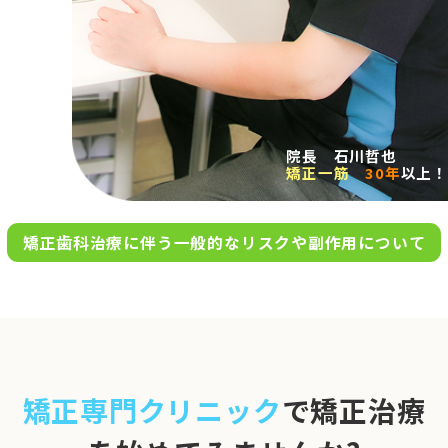
求人案内
アクセス
院長 石川哲也
矯正一筋
30年
以上！
お問い合わせ
矯正歯科治療に伴う一般的なリスクや副作用について
0120-695-578
完全
予約制
06-6955-7100
10:00～13:00／15:00～20:00
[診療時間]
休診日
月・木・日祝
※日曜は不定期で診療してい
矯正専門クリニック
で矯正治療
ます