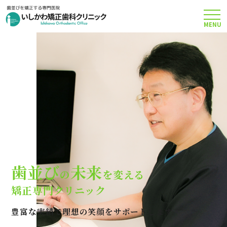
MENU
TOP
矯正治療について
当院のこだわり
費用について
歯並び
未来
の
を変える
クリニック案内
矯正専門クリニック
豊富な実績で理想の笑顔をサポートします
Q＆A