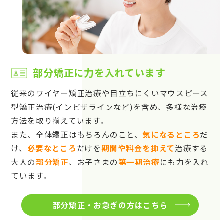
部分矯正に力を入れています
従来のワイヤー矯正治療や目立ちにくいマウスピース
型矯正治療(インビザラインなど)を含め、多様な治療
方法を取り揃えています。
また、全体矯正はもちろんのこと、
気になるところ
だ
け、
必要なところ
だけを
期間や料金を抑えて
治療する
大人の
部分矯正
、お子さまの
第一期治療
にも力を入れ
ています。
部分矯正・お急ぎの方はこちら