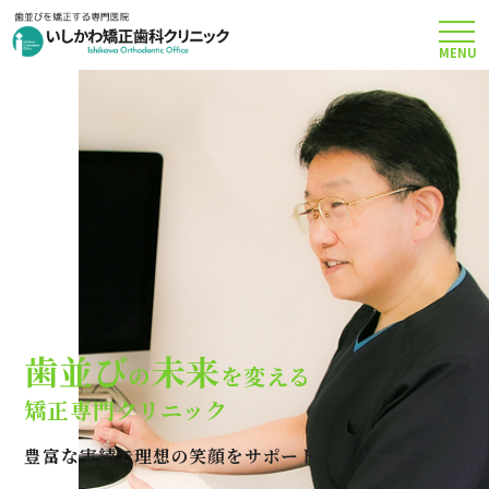
MENU
TOP
矯正治療について
当院のこだわり
費用について
歯並び
未来
の
を変える
クリニック案内
矯正専門クリニック
豊富な実績で理想の笑顔をサポートします
Q＆A