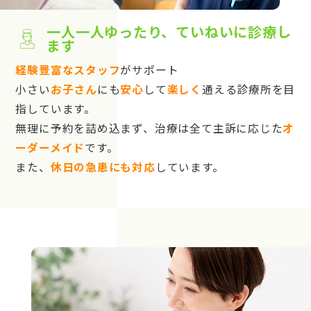
一人一人ゆったり、ていねいに診療し
ます
経験豊富なスタッフ
がサポート
小さい
お子さん
にも
安心
して
楽しく
通える診療所を目
指しています。
無理に予約を詰め込まず、治療は全て主訴に応じた
オ
ーダーメイド
です。
また、
休日の急患にも対応
しています。