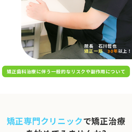
求人案内
アクセス
院長 石川哲也
矯正一筋
30年
以上！
お問い合わせ
矯正歯科治療に伴う一般的なリスクや副作用について
0120-695-578
完全
予約制
06-6955-7100
10:00～13:00／15:00～20:00
[診療時間]
休診日
月・木・日祝
※日曜は不定期で診療してい
矯正専門クリニック
で矯正治療
ます