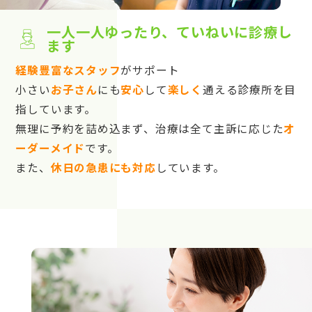
一人一人ゆったり、ていねいに診療し
ます
経験豊富なスタッフ
がサポート
小さい
お子さん
にも
安心
して
楽しく
通える診療所を目
指しています。
無理に予約を詰め込まず、治療は全て主訴に応じた
オ
ーダーメイド
です。
また、
休日の急患にも対応
しています。