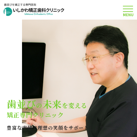
MENU
TOP
矯正治療について
当院のこだわり
費用について
歯並び
未来
の
を変える
クリニック案内
矯正専門クリニック
豊富な実績で理想の笑顔をサポートします
Q＆A