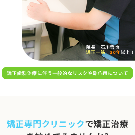
求人案内
アクセス
院長 石川哲也
矯正一筋
30年
以上！
お問い合わせ
矯正歯科治療に伴う一般的なリスクや副作用について
0120-695-578
完全
予約制
06-6955-7100
10:00～13:00／15:00～20:00
[診療時間]
休診日
月・木・日祝
※日曜は不定期で診療してい
矯正専門クリニック
で矯正治療
ます