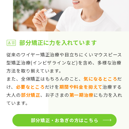
部分矯正に力を入れています
従来のワイヤー矯正治療や目立ちにくいマウスピース
型矯正治療(インビザラインなど)を含め、多様な治療
方法を取り揃えています。
また、全体矯正はもちろんのこと、
気になるところ
だ
け、
必要なところ
だけを
期間や料金を抑えて
治療する
大人の
部分矯正
、お子さまの
第一期治療
にも力を入れ
ています。
部分矯正・お急ぎの方はこちら