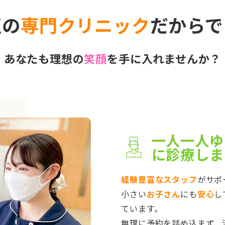
正の
専門クリニック
だからで
あなたも理想の
笑顔
を手に入れませんか？
一人一人ゆ
に診療しま
経験豊富なスタッフ
がサポ
小さい
お子さん
にも
安心
し
ています。
無理に予約を詰め込まず、