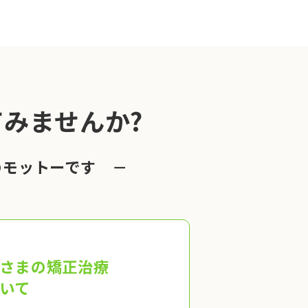
みませんか?
のモットーです －
さまの矯正治療
いて