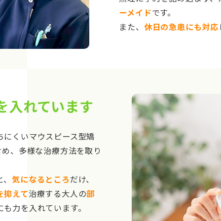
ーメイド
です。
また、
休日の急患にも対応
を入れています
ちにくいマウスピース型矯
含め、多様な治療方法を取り
と、
気になるところ
だけ、
を抑えて
治療する大人の
部
にも力を入れています。