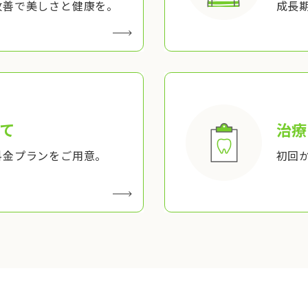
改善で美しさと健康を。
成長
て
治療
料金プランをご用意。
初回