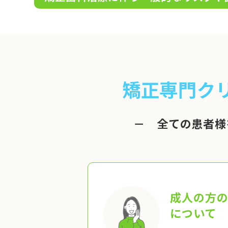
矯正専門ク
－ 全ての患者様
成人の方
について