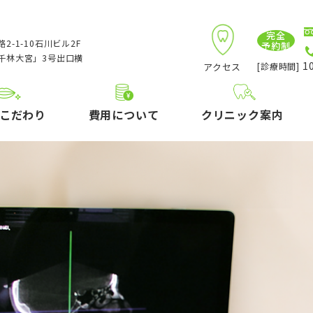
完全
2-1-10石川ビル2F
予約制
千林大宮」3号出口横
10
アクセス
[診療時間]
こだわり
費用について
クリニック案内