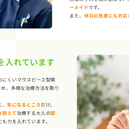
ーメイド
です。
また、
休日の急患にも対応
を入れています
ちにくいマウスピース型矯
含め、多様な治療方法を取り
と、
気になるところ
だけ、
を抑えて
治療する大人の
部
にも力を入れています。