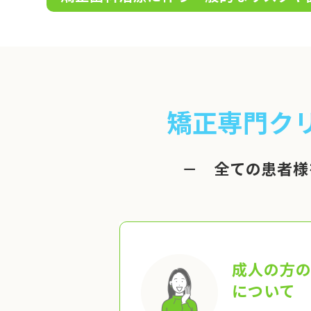
矯正専門ク
－ 全ての患者様
成人の方
について