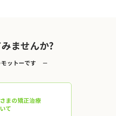
みませんか?
のモットーです －
さまの矯正治療
いて