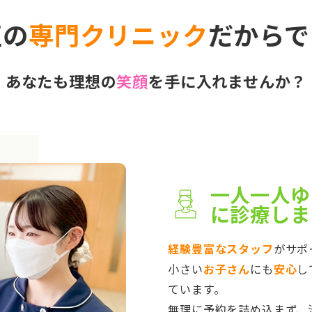
正の
専門クリニック
だからで
あなたも理想の
笑顔
を手に入れませんか？
一人一人ゆ
に診療しま
経験豊富なスタッフ
がサポ
小さい
お子さん
にも
安心
し
ています。
無理に予約を詰め込まず、