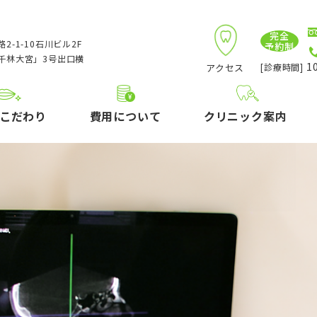
完全
2-1-10石川ビル2F
予約制
千林大宮」3号出口横
10
アクセス
[診療時間]
こだわり
費用について
クリニック案内