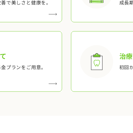
改善で美しさと健康を。
成長
て
治療
料金プランをご用意。
初回