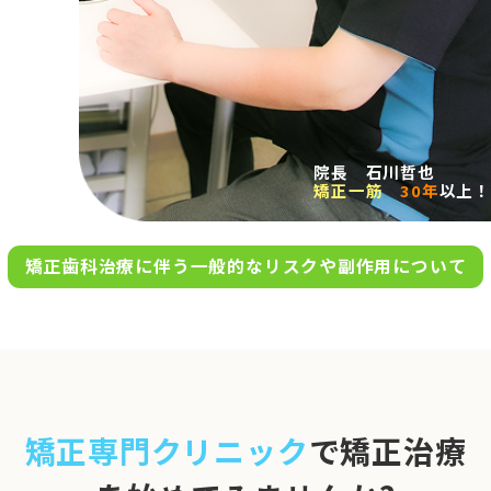
求人案内
アクセス
院長 石川哲也
矯正一筋
30年
以上！
お問い合わせ
矯正歯科治療に伴う一般的なリスクや副作用について
0120-695-578
完全
予約制
06-6955-7100
10:00～13:00／15:00～20:00
[診療時間]
休診日
月・木・日祝
※日曜は不定期で診療してい
矯正専門クリニック
で矯正治療
ます