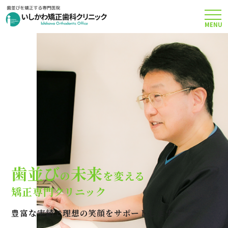
MENU
TOP
矯正治療について
当院のこだわり
費用について
歯並び
未来
の
を変える
クリニック案内
矯正専門クリニック
豊富な実績で理想の笑顔をサポートします
Q＆A