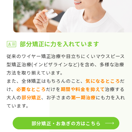
部分矯正に力を入れています
従来のワイヤー矯正治療や目立ちにくいマウスピース
型矯正治療(インビザラインなど)を含め、多様な治療
方法を取り揃えています。
また、全体矯正はもちろんのこと、
気になるところ
だ
け、
必要なところ
だけを
期間や料金を抑えて
治療する
大人の
部分矯正
、お子さまの
第一期治療
にも力を入れ
ています。
部分矯正・お急ぎの方はこちら