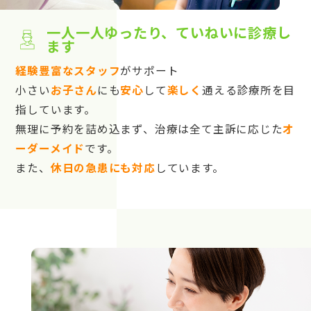
一人一人ゆったり、ていねいに診療し
ます
経験豊富なスタッフ
がサポート
小さい
お子さん
にも
安心
して
楽しく
通える診療所を目
指しています。
無理に予約を詰め込まず、治療は全て主訴に応じた
オ
ーダーメイド
です。
また、
休日の急患にも対応
しています。