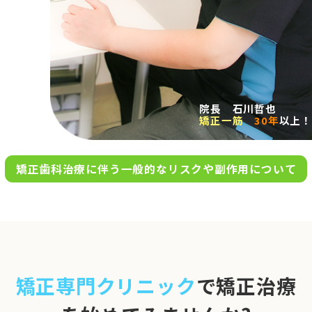
求人案内
アクセス
院長 石川哲也
矯正一筋
30年
以上！
お問い合わせ
矯正歯科治療に伴う一般的なリスクや副作用について
0120-695-578
完全
予約制
06-6955-7100
10:00～13:00／15:00～20:00
[診療時間]
休診日
月・木・日祝
※日曜は不定期で診療してい
矯正専門クリニック
で矯正治療
ます