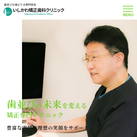
MENU
TOP
矯正治療について
当院のこだわり
費用について
歯並び
未来
の
を変える
クリニック案内
矯正専門クリニック
豊富な実績で理想の笑顔をサポートします
Q＆A