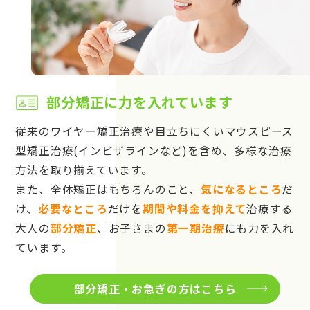
部分矯正に力を入れています
従来のワイヤー矯正治療や目立ちにくいマウスピース
型矯正治療(インビザラインなど)を含め、多様な治療
方法を取り揃えています。
また、全体矯正はもちろんのこと、
気になるところ
だ
け、
必要なところ
だけを
期間や料金を抑えて
治療する
大人の
部分矯正
、お子さまの
第一期治療
にも力を入れ
ています。
部分矯正・お急ぎの方はこちら