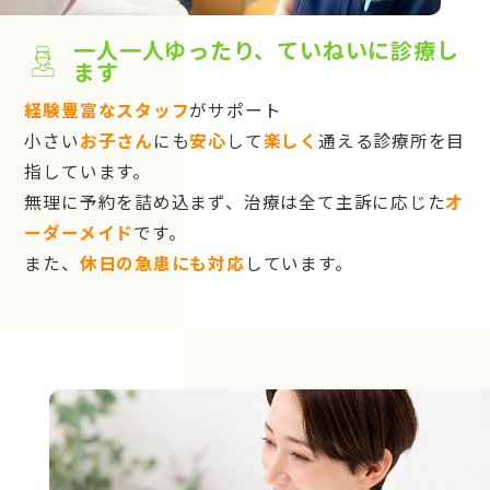
一人一人ゆったり、ていねいに診療し
ます
経験豊富なスタッフ
がサポート
小さい
お子さん
にも
安心
して
楽しく
通える診療所を目
指しています。
無理に予約を詰め込まず、治療は全て主訴に応じた
オ
ーダーメイド
です。
また、
休日の急患にも対応
しています。