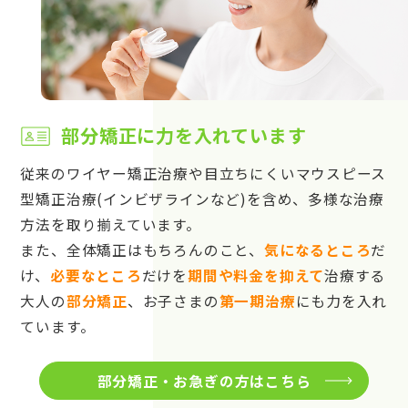
部分矯正に力を入れています
従来のワイヤー矯正治療や目立ちにくいマウスピース
型矯正治療(インビザラインなど)を含め、多様な治療
方法を取り揃えています。
また、全体矯正はもちろんのこと、
気になるところ
だ
け、
必要なところ
だけを
期間や料金を抑えて
治療する
大人の
部分矯正
、お子さまの
第一期治療
にも力を入れ
ています。
部分矯正・お急ぎの方はこちら