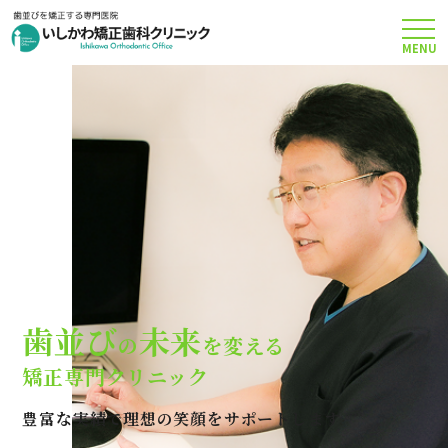
MENU
TOP
矯正治療について
当院のこだわり
費用について
歯並び
未来
の
を変える
クリニック案内
矯正専門クリニック
豊富な実績で理想の笑顔をサポートします
Q＆A