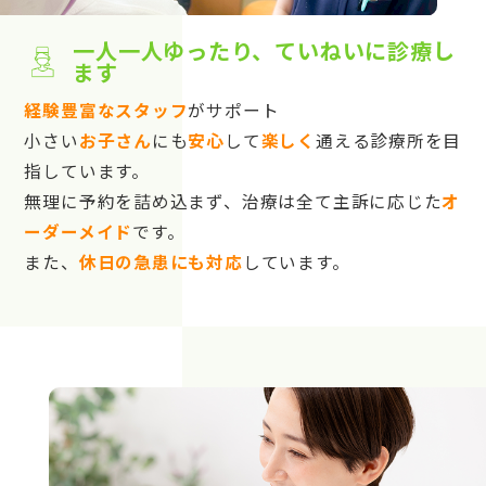
一人一人ゆったり、ていねいに診療し
ます
経験豊富なスタッフ
がサポート
小さい
お子さん
にも
安心
して
楽しく
通える診療所を目
指しています。
無理に予約を詰め込まず、治療は全て主訴に応じた
オ
ーダーメイド
です。
また、
休日の急患にも対応
しています。