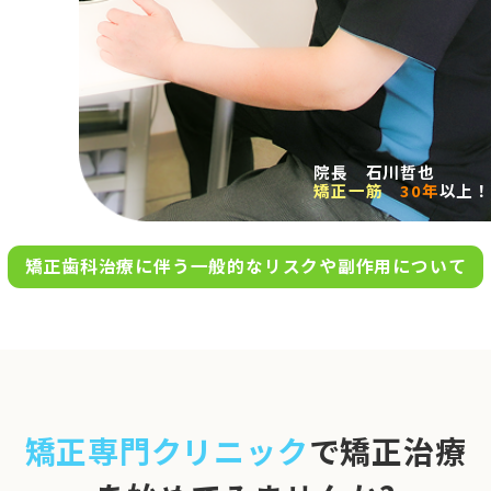
求人案内
アクセス
院長 石川哲也
矯正一筋
30年
以上！
お問い合わせ
矯正歯科治療に伴う一般的なリスクや副作用について
0120-695-578
完全
予約制
06-6955-7100
10:00～13:00／15:00～20:00
[診療時間]
休診日
月・木・日祝
※日曜は不定期で診療してい
矯正専門クリニック
で矯正治療
ます