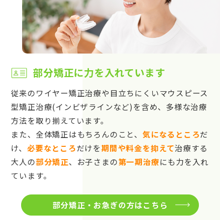
部分矯正に力を入れています
従来のワイヤー矯正治療や目立ちにくいマウスピース
型矯正治療(インビザラインなど)を含め、多様な治療
方法を取り揃えています。
また、全体矯正はもちろんのこと、
気になるところ
だ
け、
必要なところ
だけを
期間や料金を抑えて
治療する
大人の
部分矯正
、お子さまの
第一期治療
にも力を入れ
ています。
部分矯正・お急ぎの方はこちら