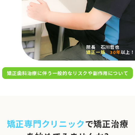
求人案内
アクセス
院長 石川哲也
矯正一筋
30年
以上！
お問い合わせ
矯正歯科治療に伴う一般的なリスクや副作用について
0120-695-578
完全
予約制
06-6955-7100
10:00～13:00／15:00～20:00
[診療時間]
休診日
月・木・日祝
※日曜は不定期で診療してい
矯正専門クリニック
で矯正治療
ます