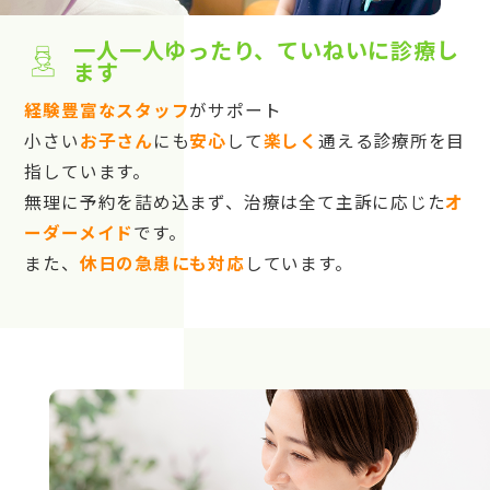
一人一人ゆったり、ていねいに診療し
ます
経験豊富なスタッフ
がサポート
小さい
お子さん
にも
安心
して
楽しく
通える診療所を目
指しています。
無理に予約を詰め込まず、治療は全て主訴に応じた
オ
ーダーメイド
です。
また、
休日の急患にも対応
しています。