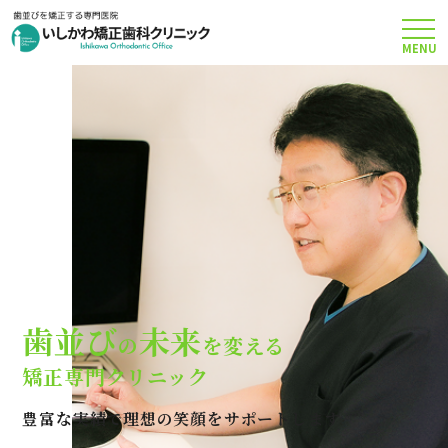
MENU
TOP
矯正治療について
当院のこだわり
費用について
歯並び
未来
の
を変える
クリニック案内
矯正専門クリニック
豊富な実績で理想の笑顔をサポートします
Q＆A