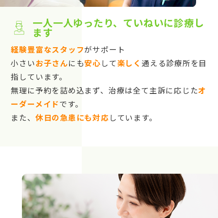
一人一人ゆったり、ていねいに診療し
ます
経験豊富なスタッフ
がサポート
小さい
お子さん
にも
安心
して
楽しく
通える診療所を目
指しています。
無理に予約を詰め込まず、治療は全て主訴に応じた
オ
ーダーメイド
です。
また、
休日の急患にも対応
しています。