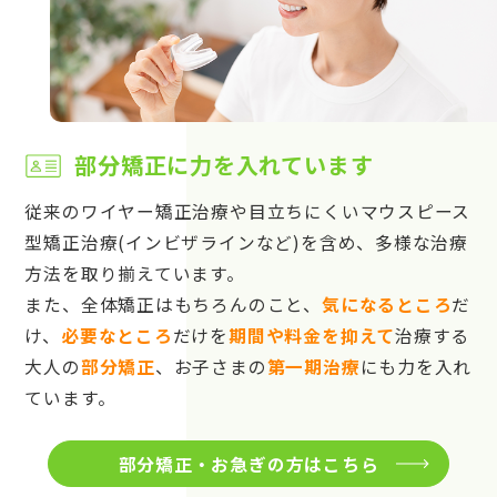
部分矯正に力を入れています
従来のワイヤー矯正治療や目立ちにくいマウスピース
型矯正治療(インビザラインなど)を含め、多様な治療
方法を取り揃えています。
また、全体矯正はもちろんのこと、
気になるところ
だ
け、
必要なところ
だけを
期間や料金を抑えて
治療する
大人の
部分矯正
、お子さまの
第一期治療
にも力を入れ
ています。
部分矯正・お急ぎの方はこちら