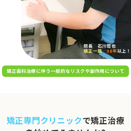
求人案内
アクセス
院長 石川哲也
矯正一筋
30年
以上！
お問い合わせ
矯正歯科治療に伴う一般的なリスクや副作用について
0120-695-578
完全
予約制
06-6955-7100
10:00～13:00／15:00～20:00
[診療時間]
休診日
月・木・日祝
※日曜は不定期で診療してい
矯正専門クリニック
で矯正治療
ます