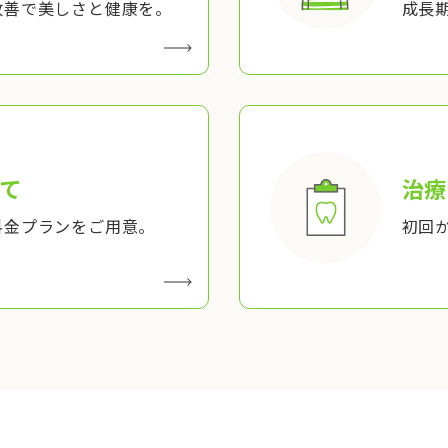
改善で美しさと健康を。
成長
て
治療
料金プランをご用意。
初回