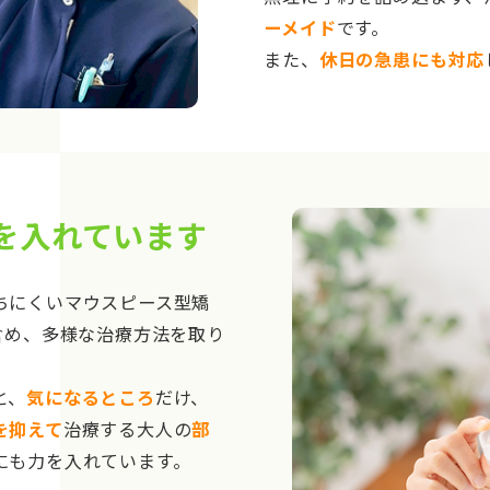
ーメイド
です。
また、
休日の急患にも対応
を入れています
ちにくいマウスピース型矯
含め、多様な治療方法を取り
と、
気になるところ
だけ、
を抑えて
治療する大人の
部
にも力を入れています。