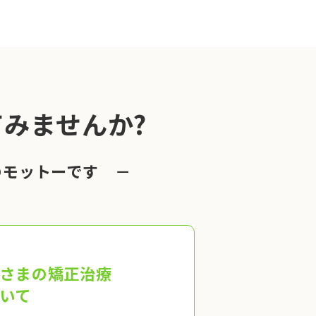
みませんか?
のモットーです －
さまの矯正治療
いて