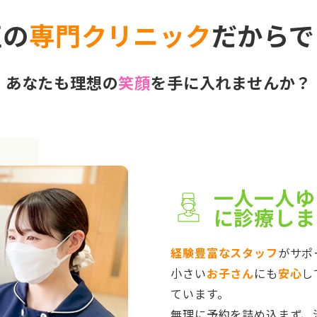
正の
専門クリニック
だからで
あなたも理想の
笑顔
を手に入れませんか？
一人一人ゆ
に診療しま
経験豊富なスタッフ
がサポ
小さい
お子さん
にも
安心
し
ています。
無理に予約を詰め込まず、