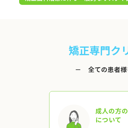
矯正専門ク
－ 全ての患者様
成人の方
について