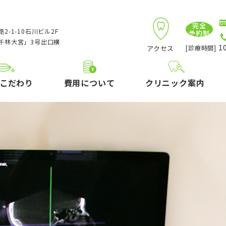
完全
2-1-10石川ビル2F
予約制
千林大宮」3号出口横
10
アクセス
[診療時間]
こだわり
費用について
クリニック案内