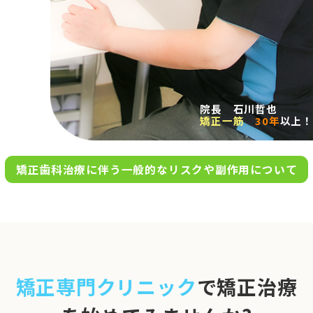
求人案内
アクセス
院長 石川哲也
矯正一筋
30年
以上！
お問い合わせ
矯正歯科治療に伴う一般的なリスクや副作用について
0120-695-578
完全
予約制
06-6955-7100
10:00～13:00／15:00～20:00
[診療時間]
休診日
月・木・日祝
※日曜は不定期で診療してい
矯正専門クリニック
で矯正治療
ます