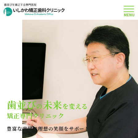
MENU
TOP
矯正治療について
当院のこだわり
費用について
歯並び
未来
の
を変える
クリニック案内
矯正専門クリニック
豊富な実績で理想の笑顔をサポートします
Q＆A