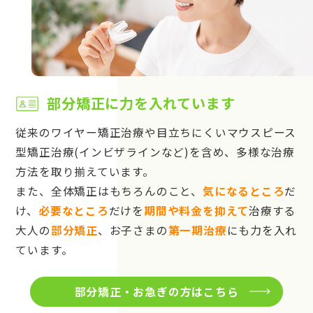
部分矯正に力を入れています
従来のワイヤー矯正治療や目立ちにくいマウスピース
型矯正治療(インビザラインなど)を含め、多様な治療
方法を取り揃えています。
また、全体矯正はもちろんのこと、
気になるところ
だ
け、
必要なところ
だけを
期間や料金を抑えて
治療する
大人の
部分矯正
、お子さまの
第一期治療
にも力を入れ
ています。
部分矯正・お急ぎの方はこちら