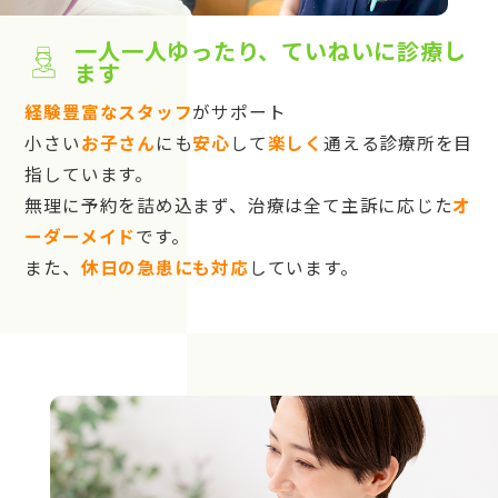
一人一人ゆったり、ていねいに診療し
ます
経験豊富なスタッフ
がサポート
小さい
お子さん
にも
安心
して
楽しく
通える診療所を目
指しています。
無理に予約を詰め込まず、治療は全て主訴に応じた
オ
ーダーメイド
です。
また、
休日の急患にも対応
しています。