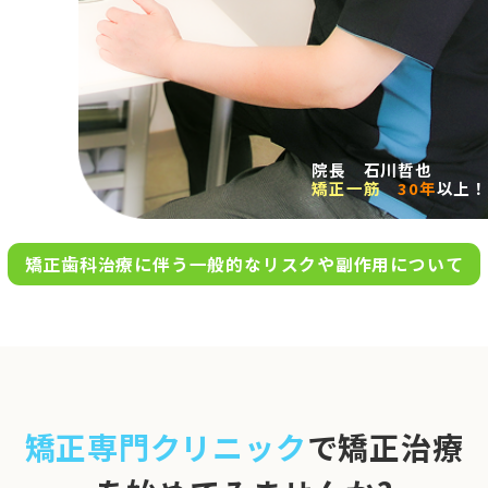
求人案内
アクセス
院長 石川哲也
矯正一筋
30年
以上！
お問い合わせ
矯正歯科治療に伴う一般的なリスクや副作用について
0120-695-578
完全
予約制
06-6955-7100
10:00～13:00／15:00～20:00
[診療時間]
休診日
月・木・日祝
※日曜は不定期で診療してい
矯正専門クリニック
で矯正治療
ます