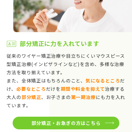
部分矯正に力を入れています
従来のワイヤー矯正治療や目立ちにくいマウスピース
型矯正治療(インビザラインなど)を含め、多様な治療
方法を取り揃えています。
また、全体矯正はもちろんのこと、
気になるところ
だ
け、
必要なところ
だけを
期間や料金を抑えて
治療する
大人の
部分矯正
、お子さまの
第一期治療
にも力を入れ
ています。
部分矯正・お急ぎの方はこちら