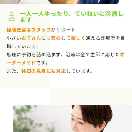
一人一人ゆったり、ていねいに診療し
ます
経験豊富なスタッフ
がサポート
小さい
お子さん
にも
安心
して
楽しく
通える診療所を目
指しています。
無理に予約を詰め込まず、治療は全て主訴に応じた
オ
ーダーメイド
です。
また、
休日の急患にも対応
しています。