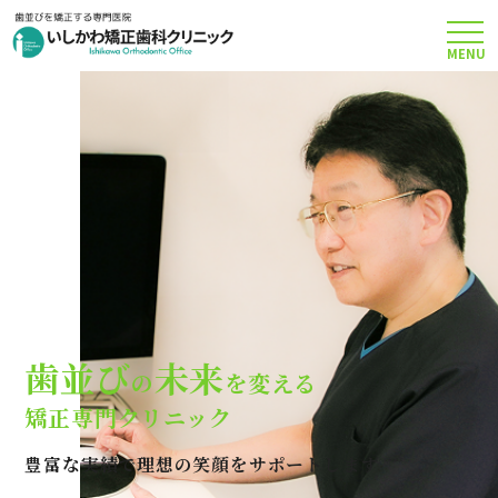
MENU
TOP
矯正治療について
当院のこだわり
費用について
歯並び
未来
の
を変える
クリニック案内
矯正専門クリニック
豊富な実績で理想の笑顔をサポートします
Q＆A