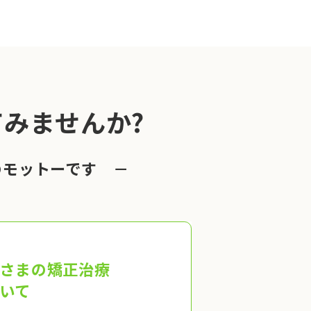
みませんか?
のモットーです －
さまの矯正治療
いて