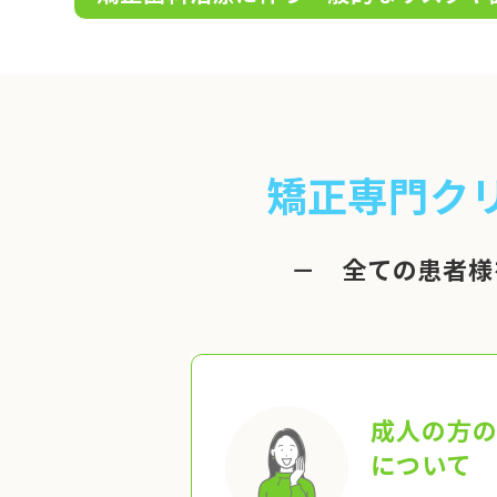
矯正専門ク
－ 全ての患者様
成人の方
について