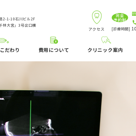
完全
2-1-10石川ビル2F
予約制
千林大宮」3号出口横
10
アクセス
[診療時間]
こだわり
費用について
クリニック案内