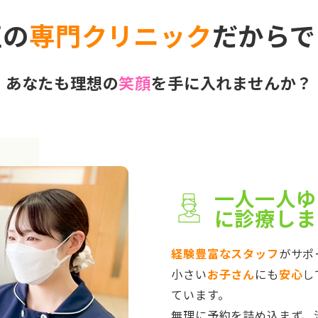
正の
専門クリニック
だからで
あなたも理想の
笑顔
を手に入れませんか？
一人一人ゆ
に診療しま
経験豊富なスタッフ
がサポ
小さい
お子さん
にも
安心
し
ています。
無理に予約を詰め込まず、