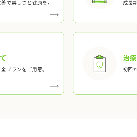
改善で美しさと健康を。
成長
て
治療
料金プランをご用意。
初回