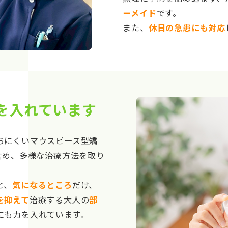
ーメイド
です。
また、
休日の急患にも対応
を入れています
ちにくいマウスピース型矯
含め、多様な治療方法を取り
と、
気になるところ
だけ、
を抑えて
治療する大人の
部
にも力を入れています。