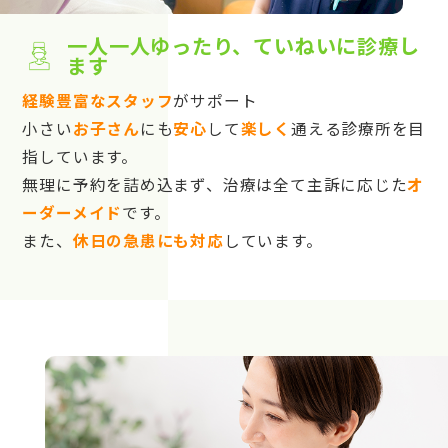
一人一人ゆったり、ていねいに診療し
ます
経験豊富なスタッフ
がサポート
小さい
お子さん
にも
安心
して
楽しく
通える診療所を目
指しています。
無理に予約を詰め込まず、治療は全て主訴に応じた
オ
ーダーメイド
です。
また、
休日の急患にも対応
しています。