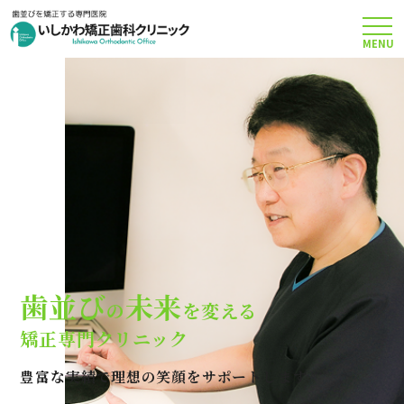
MENU
TOP
矯正治療について
当院のこだわり
費用について
歯並び
未来
の
を変える
クリニック案内
矯正専門クリニック
豊富な実績で理想の笑顔をサポートします
Q＆A