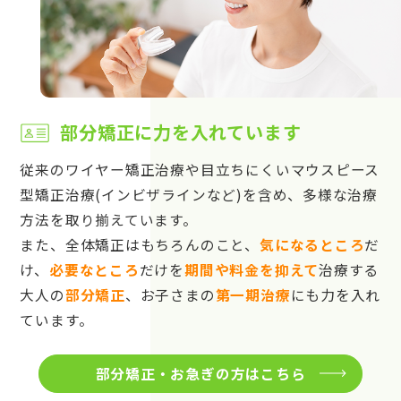
部分矯正に力を入れています
従来のワイヤー矯正治療や目立ちにくいマウスピース
型矯正治療(インビザラインなど)を含め、多様な治療
方法を取り揃えています。
また、全体矯正はもちろんのこと、
気になるところ
だ
け、
必要なところ
だけを
期間や料金を抑えて
治療する
大人の
部分矯正
、お子さまの
第一期治療
にも力を入れ
ています。
部分矯正・お急ぎの方はこちら