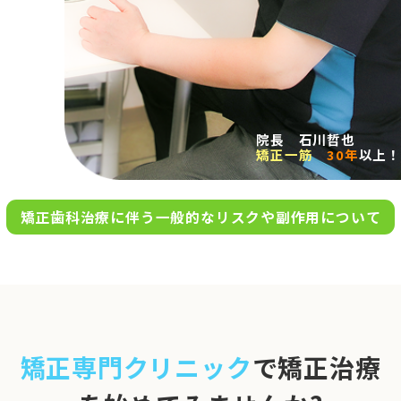
求人案内
アクセス
院長 石川哲也
矯正一筋
30年
以上！
お問い合わせ
矯正歯科治療に伴う一般的なリスクや副作用について
0120-695-578
完全
予約制
06-6955-7100
10:00～13:00／15:00～20:00
[診療時間]
休診日
月・木・日祝
※日曜は不定期で診療してい
矯正専門クリニック
で矯正治療
ます