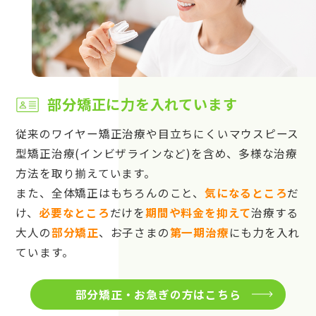
部分矯正に力を入れています
従来のワイヤー矯正治療や目立ちにくいマウスピース
型矯正治療(インビザラインなど)を含め、多様な治療
方法を取り揃えています。
また、全体矯正はもちろんのこと、
気になるところ
だ
け、
必要なところ
だけを
期間や料金を抑えて
治療する
大人の
部分矯正
、お子さまの
第一期治療
にも力を入れ
ています。
部分矯正・お急ぎの方はこちら