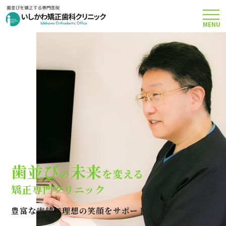
MENU
TOP
矯正治療について
当院のこだわり
費用について
歯並び
未来
の
を変える
クリニック案内
矯正専門クリニック
豊富な実績で理想の笑顔をサポートします
Q＆A