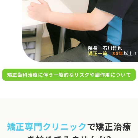
求人案内
アクセス
院長 石川哲也
矯正一筋
30年
以上！
お問い合わせ
矯正歯科治療に伴う一般的なリスクや副作用について
0120-695-578
完全
予約制
06-6955-7100
10:00～13:00／15:00～20:00
[診療時間]
休診日
月・木・日祝
※日曜は不定期で診療してい
矯正専門クリニック
で矯正治療
ます