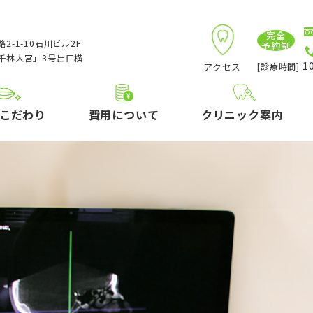
完全
2-1-10石川ビル2F
予約制
千林大宮」3号出口横
10
アクセス
[診療時間]
こだわり
費用について
クリニック案内