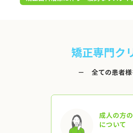
矯正専門ク
－ 全ての患者様
成人の方
について