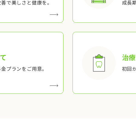
改善で美しさと健康を。
成長
て
治療
料金プランをご用意。
初回