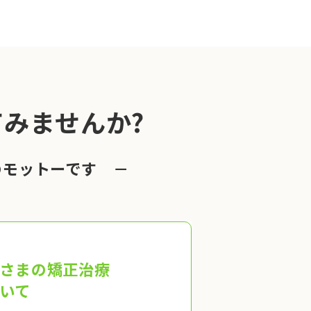
みませんか?
のモットーです －
さまの矯正治療
いて