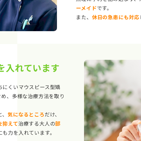
ーメイド
です。
また、
休日の急患にも対応
を入れています
ちにくいマウスピース型矯
含め、多様な治療方法を取り
と、
気になるところ
だけ、
を抑えて
治療する大人の
部
にも力を入れています。