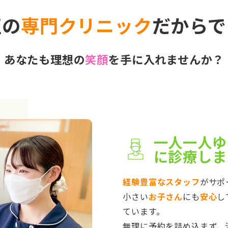
正の
専門クリニック
だからで
あなたも理想の
笑顔
を手に入れませんか？
一人一人ゆ
に診療しま
経験豊富なスタッフ
がサポ
小さい
お子さん
にも
安心
し
ています。
無理に予約を詰め込まず、