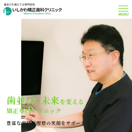
MENU
TOP
矯正治療について
当院のこだわり
費用について
歯並び
未来
の
を変える
クリニック案内
矯正専門クリニック
豊富な実績で理想の笑顔をサポートします
Q＆A