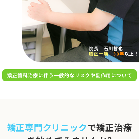
求人案内
アクセス
院長 石川哲也
矯正一筋
30年
以上！
お問い合わせ
矯正歯科治療に伴う一般的なリスクや副作用について
0120-695-578
完全
予約制
06-6955-7100
10:00～13:00／15:00～20:00
[診療時間]
休診日
月・木・日祝
※日曜は不定期で診療してい
矯正専門クリニック
で矯正治療
ます