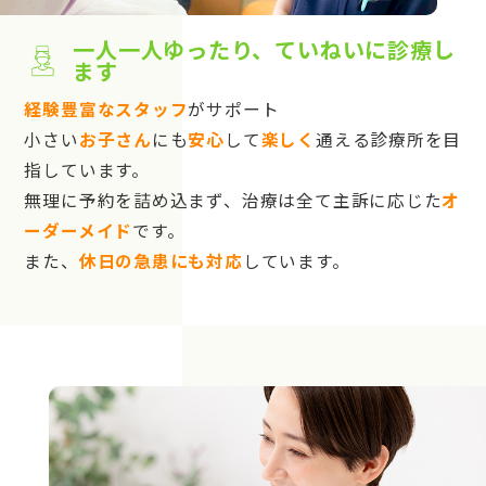
一人一人ゆったり、ていねいに診療し
ます
経験豊富なスタッフ
がサポート
小さい
お子さん
にも
安心
して
楽しく
通える診療所を目
指しています。
無理に予約を詰め込まず、治療は全て主訴に応じた
オ
ーダーメイド
です。
また、
休日の急患にも対応
しています。