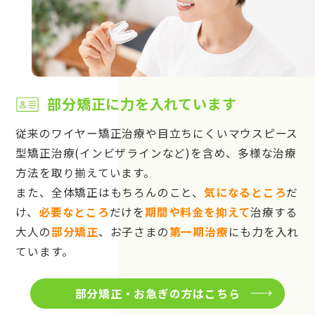
部分矯正に力を入れています
従来のワイヤー矯正治療や目立ちにくいマウスピース
型矯正治療(インビザラインなど)を含め、多様な治療
方法を取り揃えています。
また、全体矯正はもちろんのこと、
気になるところ
だ
け、
必要なところ
だけを
期間や料金を抑えて
治療する
大人の
部分矯正
、お子さまの
第一期治療
にも力を入れ
ています。
部分矯正・お急ぎの方はこちら