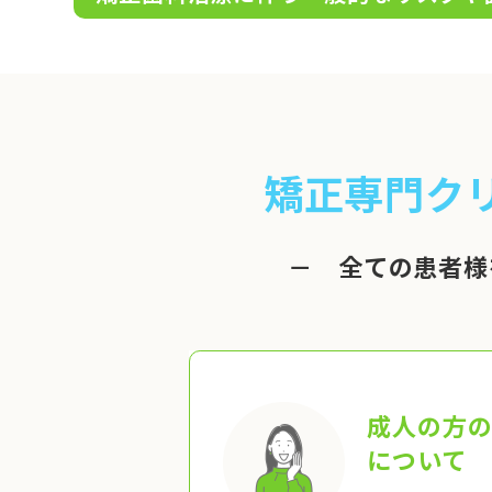
矯正専門ク
－ 全ての患者様
成人の方
について