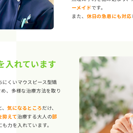
ーメイド
です。
また、
休日の急患にも対応
を入れています
ちにくいマウスピース型矯
含め、多様な治療方法を取り
と、
気になるところ
だけ、
を抑えて
治療する大人の
部
にも力を入れています。