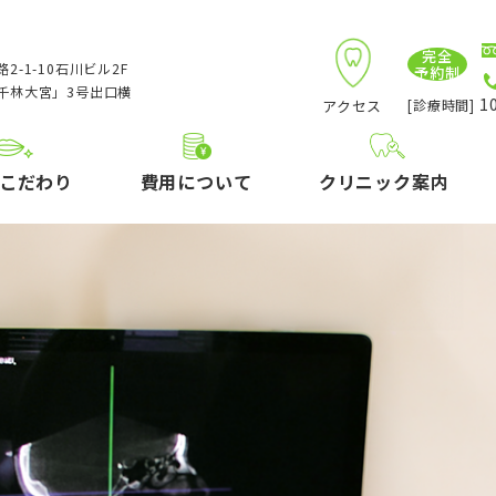
完全
2-1-10石川ビル2F
予約制
千林大宮」3号出口横
10
アクセス
[診療時間]
こだわり
費用について
クリニック案内