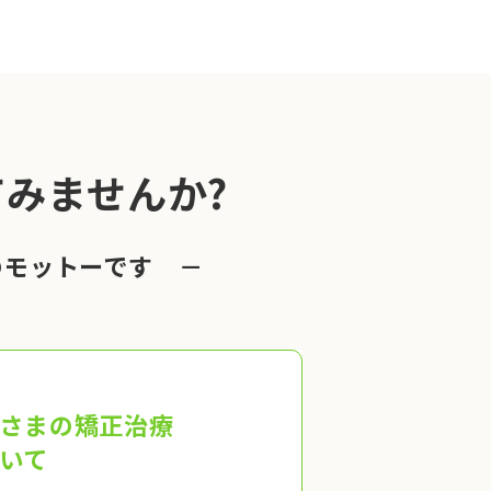
みませんか?
のモットーです －
さまの矯正治療
いて