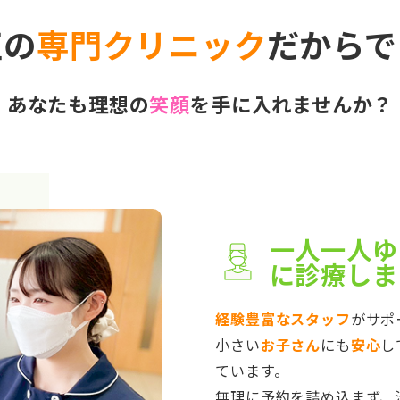
正の
専門クリニック
だからで
あなたも理想の
笑顔
を手に入れませんか？
一人一人ゆ
に診療しま
経験豊富なスタッフ
がサポ
小さい
お子さん
にも
安心
し
ています。
無理に予約を詰め込まず、