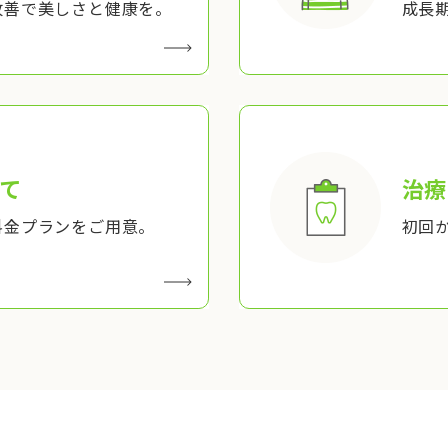
改善で美しさと健康を。
成長
て
治療
料金プランをご用意。
初回