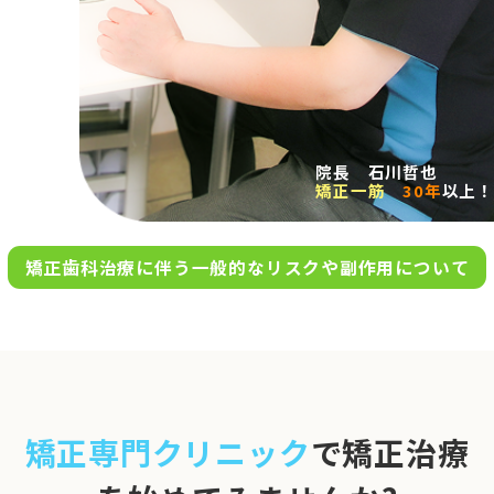
求人案内
アクセス
院長 石川哲也
矯正一筋
30年
以上！
お問い合わせ
矯正歯科治療に伴う一般的なリスクや副作用について
0120-695-578
完全
予約制
06-6955-7100
10:00～13:00／15:00～20:00
[診療時間]
休診日
月・木・日祝
※日曜は不定期で診療してい
矯正専門クリニック
で矯正治療
ます