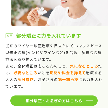
部分矯正に力を入れています
従来のワイヤー矯正治療や目立ちにくいマウスピース
型矯正治療(インビザラインなど)を含め、多様な治療
方法を取り揃えています。
また、全体矯正はもちろんのこと、
気になるところ
だ
け、
必要なところ
だけを
期間や料金を抑えて
治療する
大人の
部分矯正
、お子さまの
第一期治療
にも力を入れ
ています。
部分矯正・お急ぎの方はこちら