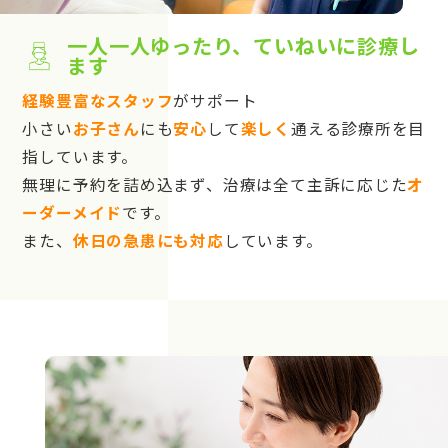
一人一人ゆったり、ていねいに診療し
ます
経験豊富なスタッフ
がサポート
小さい
お子さん
にも
安心
して
楽しく
通える診療所を目
指しています。
無理に予約を詰め込まず、治療は全て主訴に応じた
オ
ーダーメイド
です。
また、
休日の急患にも対応
しています。