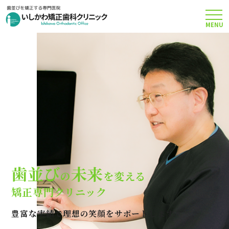
MENU
TOP
矯正治療について
当院のこだわり
費用について
歯並び
未来
の
を変える
クリニック案内
矯正専門クリニック
豊富な実績で理想の笑顔をサポートします
Q＆A