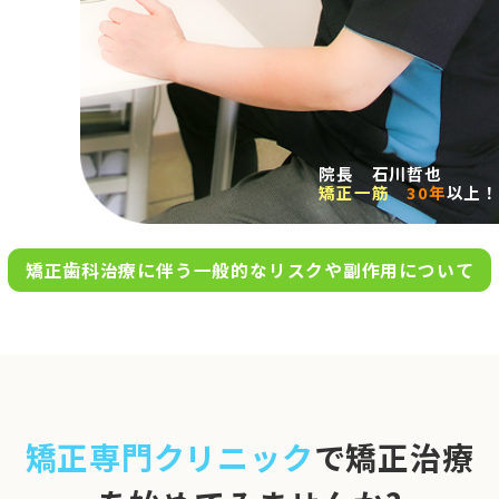
求人案内
アクセス
院長 石川哲也
矯正一筋
30年
以上！
お問い合わせ
矯正歯科治療に伴う一般的なリスクや副作用について
0120-695-578
完全
予約制
06-6955-7100
10:00～13:00／15:00～20:00
[診療時間]
休診日
月・木・日祝
※日曜は不定期で診療してい
矯正専門クリニック
で矯正治療
ます