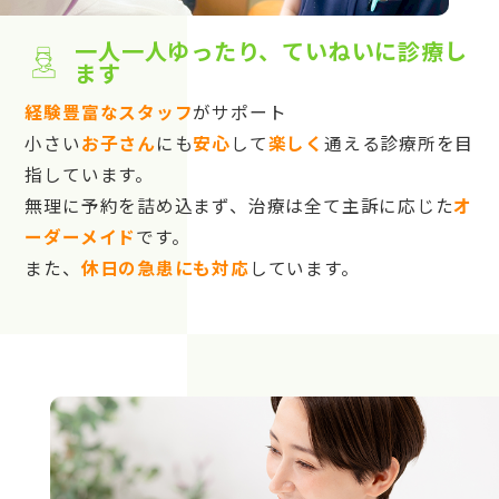
一人一人ゆったり、ていねいに診療し
ます
経験豊富なスタッフ
がサポート
小さい
お子さん
にも
安心
して
楽しく
通える診療所を目
指しています。
無理に予約を詰め込まず、治療は全て主訴に応じた
オ
ーダーメイド
です。
また、
休日の急患にも対応
しています。