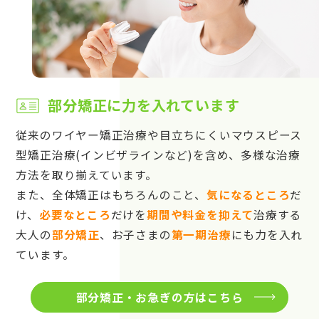
部分矯正に力を入れています
従来のワイヤー矯正治療や目立ちにくいマウスピース
型矯正治療(インビザラインなど)を含め、多様な治療
方法を取り揃えています。
また、全体矯正はもちろんのこと、
気になるところ
だ
け、
必要なところ
だけを
期間や料金を抑えて
治療する
大人の
部分矯正
、お子さまの
第一期治療
にも力を入れ
ています。
部分矯正・お急ぎの方はこちら