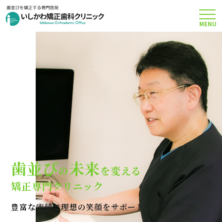
MENU
TOP
矯正治療について
当院のこだわり
費用について
歯並び
未来
の
を変える
クリニック案内
矯正専門クリニック
豊富な実績で理想の笑顔をサポートします
Q＆A