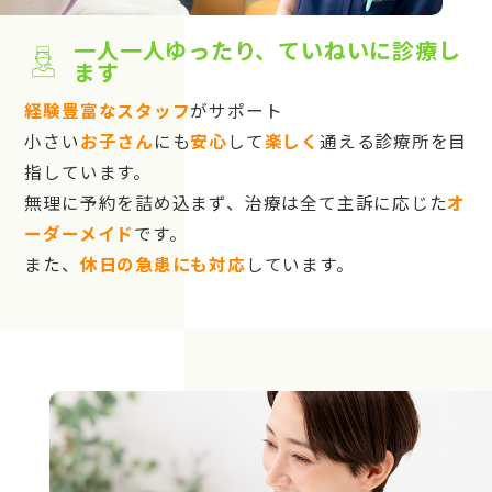
一人一人ゆったり、ていねいに診療し
ます
経験豊富なスタッフ
がサポート
小さい
お子さん
にも
安心
して
楽しく
通える診療所を目
指しています。
無理に予約を詰め込まず、治療は全て主訴に応じた
オ
ーダーメイド
です。
また、
休日の急患にも対応
しています。