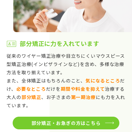
部分矯正に力を入れています
従来のワイヤー矯正治療や目立ちにくいマウスピース
型矯正治療(インビザラインなど)を含め、多様な治療
方法を取り揃えています。
また、全体矯正はもちろんのこと、
気になるところ
だ
け、
必要なところ
だけを
期間や料金を抑えて
治療する
大人の
部分矯正
、お子さまの
第一期治療
にも力を入れ
ています。
部分矯正・お急ぎの方はこちら