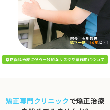
求人案内
アクセス
院長 石川哲也
矯正一筋
30年
以上！
お問い合わせ
矯正歯科治療に伴う一般的なリスクや副作用について
0120-695-578
完全
予約制
06-6955-7100
10:00～13:00／15:00～20:00
[診療時間]
休診日
月・木・日祝
※日曜は不定期で診療してい
矯正専門クリニック
で矯正治療
ます