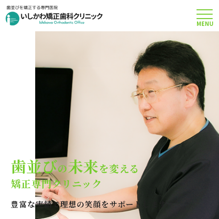
MENU
TOP
矯正治療について
当院のこだわり
費用について
歯並び
未来
の
を変える
クリニック案内
矯正専門クリニック
豊富な実績で理想の笑顔をサポートします
Q＆A