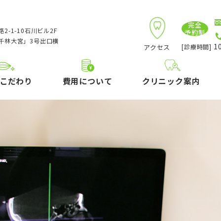
完全
2-1-10石川ビル2F
予約制
千林大宮」3号出口横
10
アクセス
[診療時間]
こだわり
費用について
クリニック案内