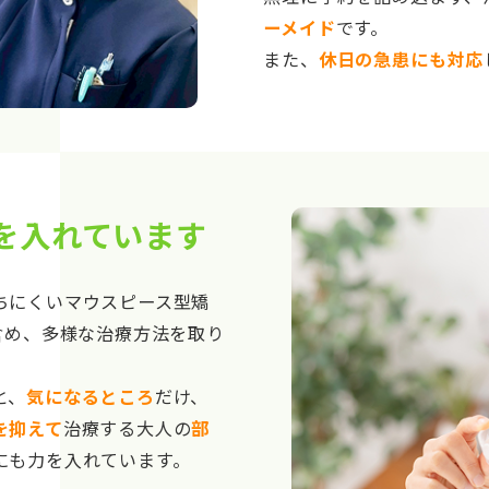
ーメイド
です。
また、
休日の急患にも対応
を入れています
ちにくいマウスピース型矯
含め、多様な治療方法を取り
と、
気になるところ
だけ、
を抑えて
治療する大人の
部
にも力を入れています。