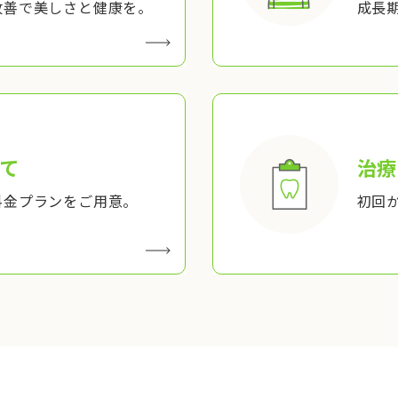
改善で美しさと健康を。
成長
て
治療
料金プランをご用意。
初回