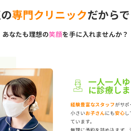
正の
専門クリニック
だからで
あなたも理想の
笑顔
を手に入れませんか？
一人一人ゆ
に診療しま
経験豊富なスタッフ
がサポ
小さい
お子さん
にも
安心
し
ています。
無理に予約を詰め込まず、