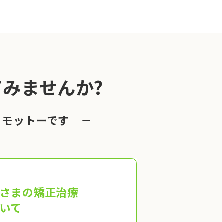
みませんか?
のモットーです －
さまの矯正治療
いて