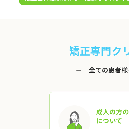
矯正専門ク
－ 全ての患者様
成人の方
について