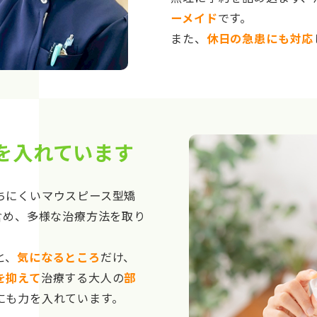
ーメイド
です。
また、
休日の急患にも対応
を入れています
ちにくいマウスピース型矯
含め、多様な治療方法を取り
と、
気になるところ
だけ、
を抑えて
治療する大人の
部
にも力を入れています。