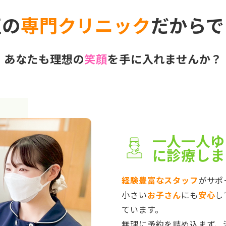
正の
専門クリニック
だからで
あなたも理想の
笑顔
を手に入れませんか？
一人一人ゆ
に診療しま
経験豊富なスタッフ
がサポ
小さい
お子さん
にも
安心
し
ています。
無理に予約を詰め込まず、