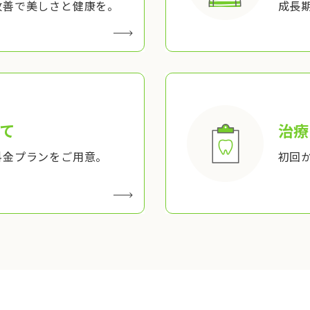
改善で美しさと健康を。
成長
て
治療
料金プランをご用意。
初回