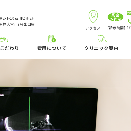
完全
2-1-10石川ビル2F
予約制
千林大宮」3号出口横
10
アクセス
[診療時間]
こだわり
費用について
クリニック案内