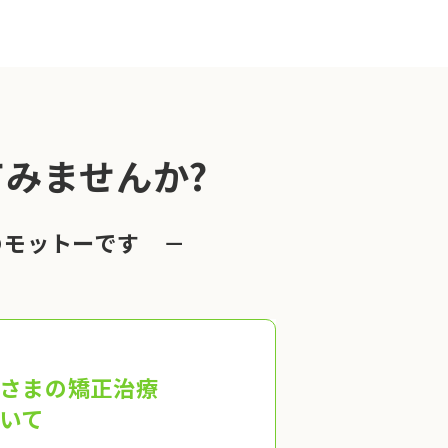
みませんか?
のモットーです －
さまの矯正治療
いて