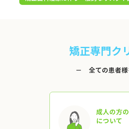
矯正専門ク
－ 全ての患者様
成人の方
について